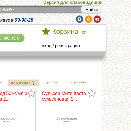
Версия для слабовидящих
армация»
азов 99-98-28
Корзина
вход
/
регистрация
м
доставка
по рецепту
по алфавиту
ид 50мг/мл р-
Сульсен Мите паста
 2...
сульсеновая 1...