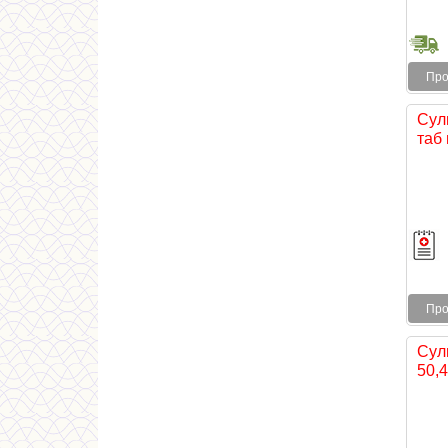
Про
Сул
таб 
Про
Сул
50,4