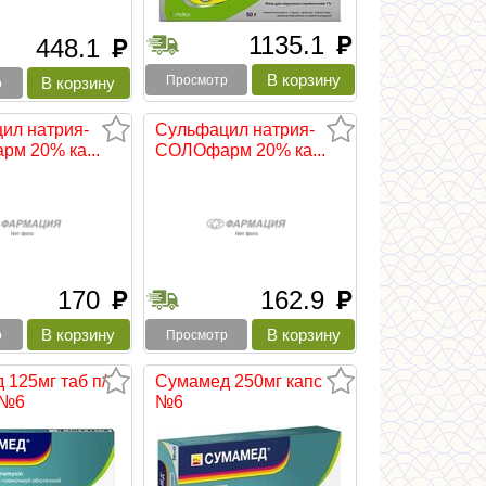
1135.1
руб
448.1
руб
Просмотр
р
ил натрия-
Сульфацил натрия-
м 20% ка...
СОЛОфарм 20% ка...
170
162.9
руб
руб
р
Просмотр
 125мг таб п/
Сумамед 250мг капс
 №6
№6