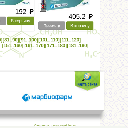
192
руб
405.2
руб
р
Просмотр
0]
[81..90]
[91..100]
[101..110]
[111..120]
0
[151..160]
[161..170]
[171..180]
[181..190]
Сделано в студии ws-global.ru