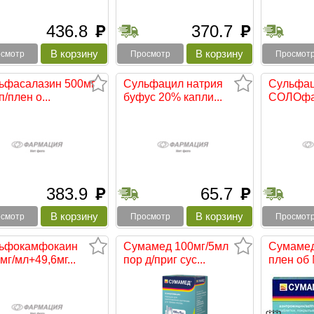
436.8
370.7
руб
руб
смотр
Просмотр
Просмот
ьфасалазин 500мг
Сульфацил натрия
Сульфац
п/плен о...
буфус 20% капли...
СОЛОфар
383.9
65.7
руб
руб
смотр
Просмотр
Просмот
ьфокамфокаин
Сумамед 100мг/5мл
Сумамед
мг/мл+49,6мг...
пор д/приг сус...
плен об