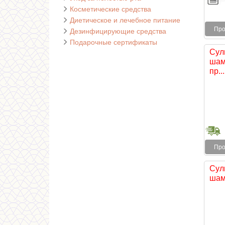
Косметические средства
Диетическое и лечебное питание
Про
Дезинфицирующие средства
Подарочные сертификаты
Сул
шам
пр...
Про
Сул
шам