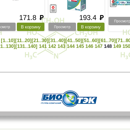
171.8
193.4
руб
руб
Просмот
смотр
Просмотр
[1..10]
[11..20]
[21..30]
[31..40]
[41..50]
[51..60]
[61..70]
[71..8
1..130]
[131..140]
141
142
143
144
145
146
147
148
149
15