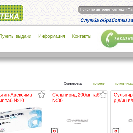
Поиск по интернет-аптеке «Ф
Служба обработки зак
Пункты выдачи
Информация
Контакты
Сортировка:
по цене
по новинка
ьгин-Авексима
Сульпирид 200мг таб
Сульпир
мг таб №10
№30
р д/ин в/м