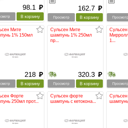
98.1
руб
162.7
руб
смотр
Просмотр
Просмот
ьсен Мите
Сульсен Мите
Сульсен
пунь 1% 150мл
шампунь 1% 250мл
Мирролл
пр...
1...
218
320.3
руб
руб
смотр
Просмотр
Просмот
ьсен Форте
Сульсен форте
Сульсен
пунь 250мл прот...
шампунь с кетокона...
шампунь 