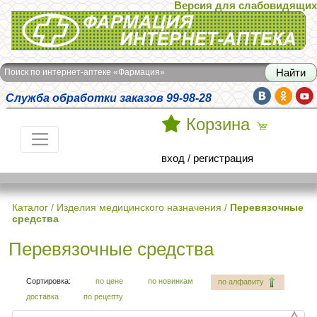
Версия для слабовидящих
Интернет-аптека Фармация
Поиск по интернет-аптеке «Фармация»
Служба обработки заказов 99-98-28
Корзина
вход
/
регистрация
Каталог
/
Изделия медицинского назначения
/
Перевязочные
средства
Перевязочные средства
Сортировка:
по цене
по новинкам
по алфавиту
доставка
по рецепту