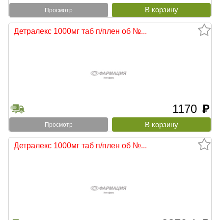
Просмотр
Детралекс 1000мг таб п/плен об №...
1170
руб
Просмотр
Детралекс 1000мг таб п/плен об №...