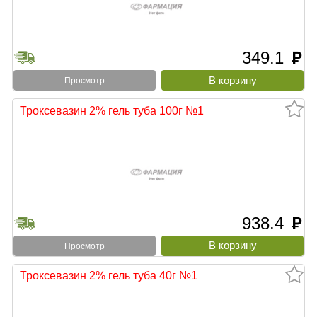
349.1
руб
Просмотр
Троксевазин 2% гель туба 100г №1
938.4
руб
Просмотр
Троксевазин 2% гель туба 40г №1