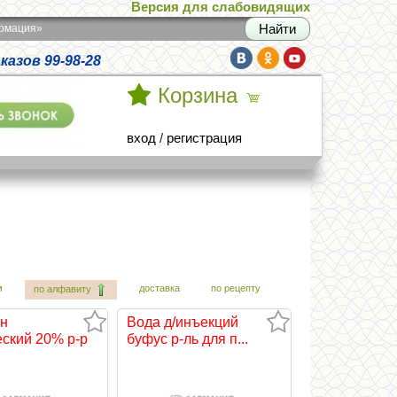
Версия для слабовидящих
армация»
азов 99-98-28
Корзина
вход
/
регистрация
м
доставка
по рецепту
по алфавиту
н
Вода д/инъекций
еский 20% р-р
буфус р-ль для п...