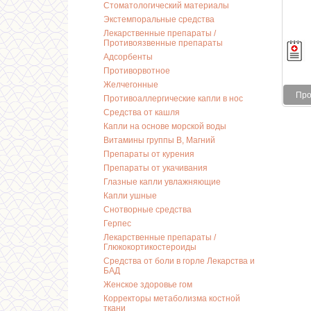
Стоматологический материалы
Экстемпоральные средства
Лекарственные препараты /
Противоязвенные препараты
Адсорбенты
Противорвотное
Желчегонные
Про
Противоаллергические капли в нос
Средства от кашля
Капли на основе морской воды
Витамины группы В, Магний
Препараты от курения
Препараты от укачивания
Глазные капли увлажняющие
Капли ушные
Снотворные средства
Герпес
Лекарственные препараты /
Глюкокортикостероиды
Средства от боли в горле Лекарства и
БАД
Женское здоровье гом
Корректоры метаболизма костной
ткани