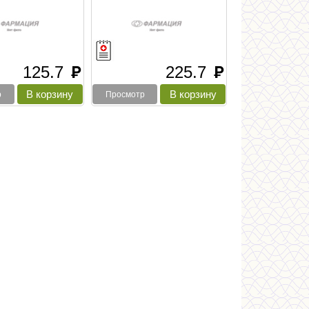
125.7
225.7
руб
руб
р
Просмотр