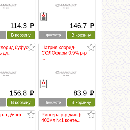
114.3
146.7
руб
руб
р
Просмотр
хлорид буфус
Натрия хлорид-
 дл...
СОЛОфарм 0,9% р-р
...
156.8
83.9
руб
руб
р
Просмотр
р-р д/инф
Рингера р-р д/инф
400мл №1 конте...