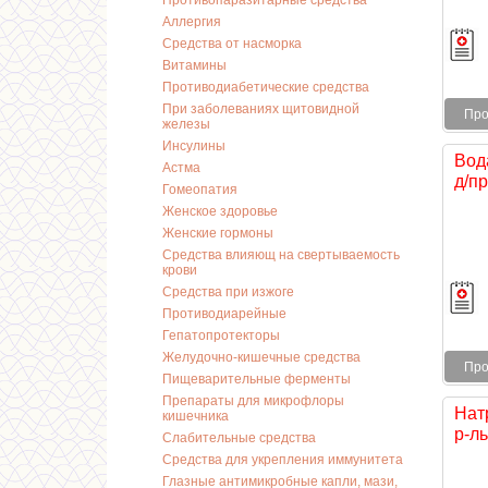
Противопаразитарные средства
Аллергия
Средства от насморка
Витамины
Противодиабетические средства
При заболеваниях щитовидной
Про
железы
Инсулины
Вод
Астма
д/пр
Гомеопатия
Женское здоровье
Женские гормоны
Средства влияющ на свертываемость
крови
Средства при изжоге
Противодиарейные
Гепатопротекторы
Желудочно-кишечные средства
Про
Пищеварительные ферменты
Препараты для микрофлоры
Нат
кишечника
р-ль
Слабительные средства
Средства для укрепления иммунитета
Глазные антимикробные капли, мази,