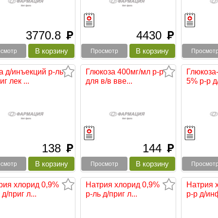
3770.8
4430
руб
руб
смотр
Просмотр
Просмот
а д/инъекций р-ль
Глюкоза 400мг/мл р-р
Глюкоз
иг лек ...
для в/в вве...
5% р-р д
138
144
руб
руб
смотр
Просмотр
Просмот
рия хлорид 0,9%
Натрия хлорид 0,9%
Натрия 
 д/приг л...
р-ль д/приг л...
р-р д/инф