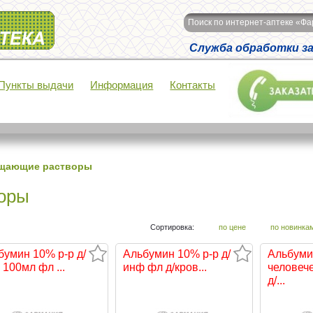
Поиск по интернет-аптеке «Ф
Служба обработки зак
Пункты выдачи
Информация
Контакты
щающие растворы
оры
Сортировка:
по цене
по новинка
бумин 10% р-р д/
Альбумин 10% р-р д/
Альбуми
100мл фл ...
инф фл д/кров...
человеч
д/...