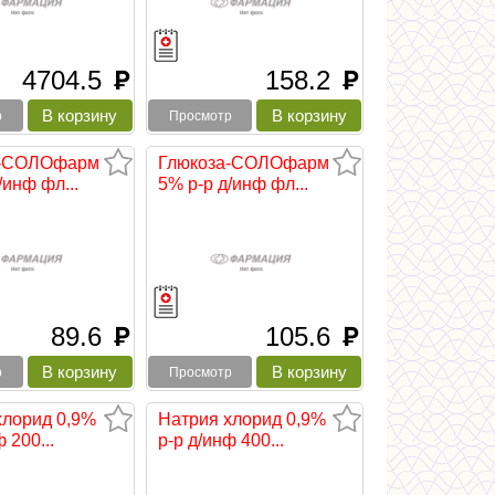
4704.5
158.2
руб
руб
р
Просмотр
а-СОЛОфарм
Глюкоза-СОЛОфарм
/инф фл...
5% р-р д/инф фл...
89.6
105.6
руб
руб
р
Просмотр
хлорид 0,9%
Натрия хлорид 0,9%
 200...
р-р д/инф 400...