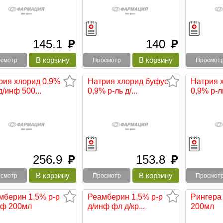
145.1
140
руб
руб
смотр
Просмотр
Просмот
рия хлорид 0,9%
Натрия хлорид буфус
Натрия 
д/инф 500...
0,9% р-ль д/...
0,9% р-ль
256.9
153.8
руб
руб
смотр
Просмотр
Просмот
мберин 1,5% р-р
Реамберин 1,5% р-р
Рингера 
нф 200мл
д/инф фл д/кр...
200мл