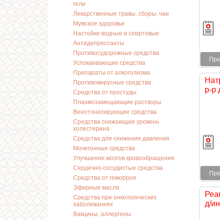
гели
Лекарственные травы, сборы, чаи
Мужское здоровье
Настойки водные и спиртовые
Антидепрессанты
Противосудорожные средства
Про
Успокаивающие средства
Препараты от алкоголизма
Нат
Противовирусные средства
р-р 
Средства от простуды
Плазмозамещающие растворы
Венотонизирующие средства
Средства снижающие уровень
холестерина
Средства для снижения давления
Мочегонные средства
Улучшение мозгов кровообращения
Сердечно-сосудистые средства
Про
Средства от геморроя
Эфирные масла
Реа
Средства при онкологических
д/и
заболеваниях
Вакцины, аллергены