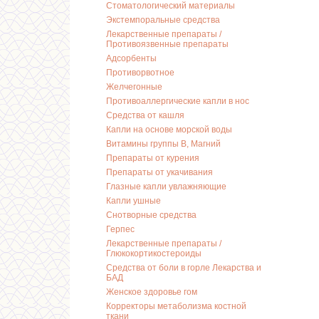
Стоматологический материалы
Экстемпоральные средства
Лекарственные препараты /
Противоязвенные препараты
Адсорбенты
Противорвотное
Желчегонные
Противоаллергические капли в нос
Средства от кашля
Капли на основе морской воды
Витамины группы В, Магний
Препараты от курения
Препараты от укачивания
Глазные капли увлажняющие
Капли ушные
Снотворные средства
Герпес
Лекарственные препараты /
Глюкокортикостероиды
Средства от боли в горле Лекарства и
БАД
Женское здоровье гом
Корректоры метаболизма костной
ткани