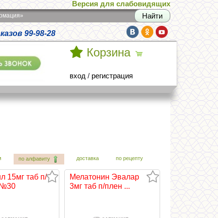
Версия для слабовидящих
армация»
азов 99-98-28
Корзина
вход
/
регистрация
м
доставка
по рецепту
по алфавиту
 15мг таб п/
Мелатонин Эвалар
 №30
3мг таб п/плен ...