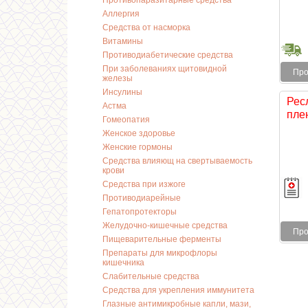
Противопаразитарные средства
Аллергия
Средства от насморка
Витамины
Противодиабетические средства
При заболеваниях щитовидной
Про
железы
Инсулины
Ресл
Астма
пле
Гомеопатия
Женское здоровье
Женские гормоны
Средства влияющ на свертываемость
крови
Средства при изжоге
Противодиарейные
Гепатопротекторы
Желудочно-кишечные средства
Про
Пищеварительные ферменты
Препараты для микрофлоры
кишечника
Слабительные средства
Средства для укрепления иммунитета
Глазные антимикробные капли, мази,