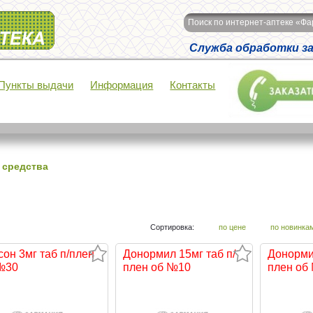
Поиск по интернет-аптеке «Ф
Служба обработки зак
Пункты выдачи
Информация
Контакты
 средства
Сортировка:
по цене
по новинка
сон 3мг таб п/плен
Донормил 15мг таб п/
Донормил
№30
плен об №10
плен об