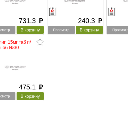
731.3
240.3
руб
руб
смотр
Просмотр
Просмот
ип 15мг таб п/
н об №30
475.1
руб
смотр