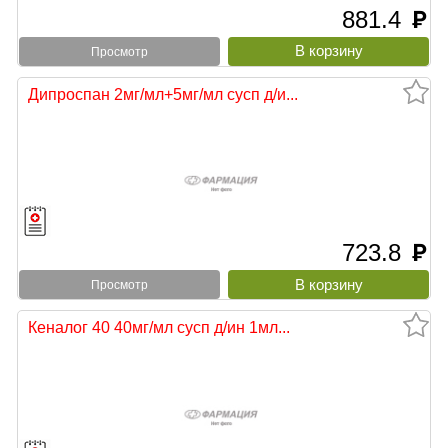
881.4
руб
Просмотр
Дипроспан 2мг/мл+5мг/мл сусп д/и...
723.8
руб
Просмотр
Кеналог 40 40мг/мл сусп д/ин 1мл...