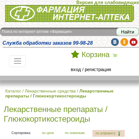
Версия для слабовидящих
Интернет-аптека Фармация
Поиск по интернет-аптеке «Фармация»
Служба обработки заказов 99-98-28
Корзина
вход
/
регистрация
Каталог
/
Лекарственные средства
/
Лекарственные
препараты / Глюкокортикостероиды
Лекарственные препараты /
Глюкокортикостероиды
Сортировка:
по цене
по новинкам
по алфавиту