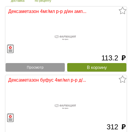
доставка
по рецепту
Дексаметазон 4мг/мл р-р д/ин амп...
113.2
руб
Просмотр
Дексаметазон буфус 4мг/мл р-р д/...
312
руб