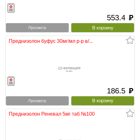
553.4
руб
Просмотр
Преднизолон буфус 30мг/мл р-р в/...
186.5
руб
Просмотр
Преднизолон Реневал 5мг таб №100