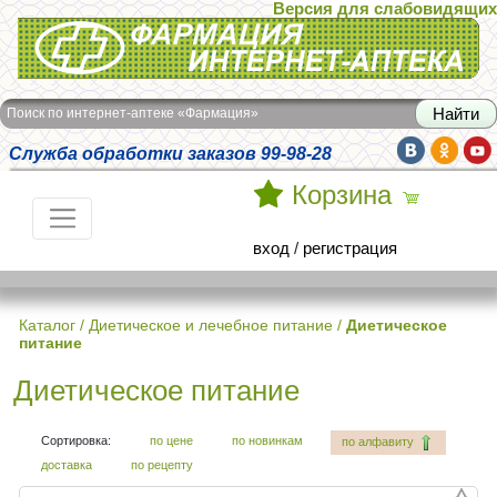
Версия для слабовидящих
Интернет-аптека Фармация
Поиск по интернет-аптеке «Фармация»
Служба обработки заказов 99-98-28
Корзина
вход
/
регистрация
Каталог
/
Диетическое и лечебное питание
/
Диетическое
питание
Диетическое питание
Сортировка:
по цене
по новинкам
по алфавиту
доставка
по рецепту