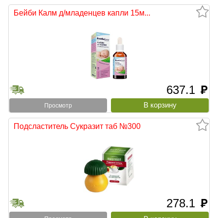
Бейби Калм д/младенцев капли 15м...
637.1
руб
Просмотр
Подсластитель Сукразит таб №300
278.1
руб