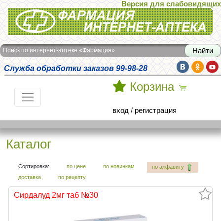
Версия для слабовидящих
Интернет-аптека Фармация
Поиск по интернет-аптеке «Фармация»
Служба обработки заказов 99-98-28
Корзина
вход
/
регистрация
Каталог
Сортировка:
по цене
по новинкам
по алфавиту
доставка
по рецепту
Сирдалуд 2мг таб №30