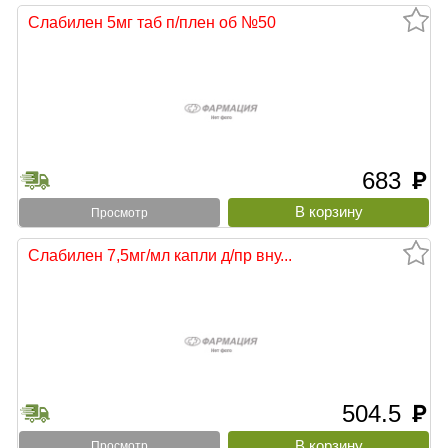
Слабилен 5мг таб п/плен об №50
683
руб
Просмотр
Слабилен 7,5мг/мл капли д/пр вну...
504.5
руб
Просмотр