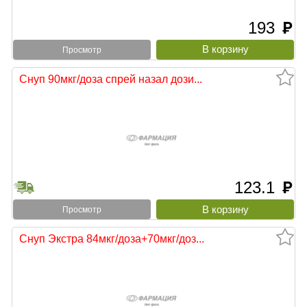
193
руб
Просмотр
Снуп 90мкг/доза спрей назал дози...
123.1
руб
Просмотр
Снуп Экстра 84мкг/доза+70мкг/доз...