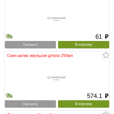
61
руб
Просмотр
Скин-актив эмульсия д/тела 250мл
574.1
руб
Просмотр