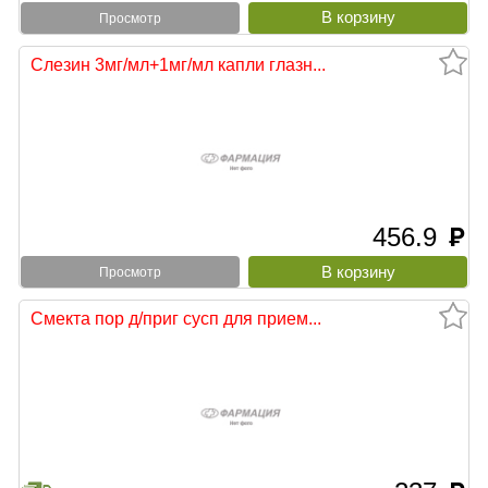
Просмотр
Слезин 3мг/мл+1мг/мл капли глазн...
456.9
руб
Просмотр
Смекта пор д/приг сусп для прием...