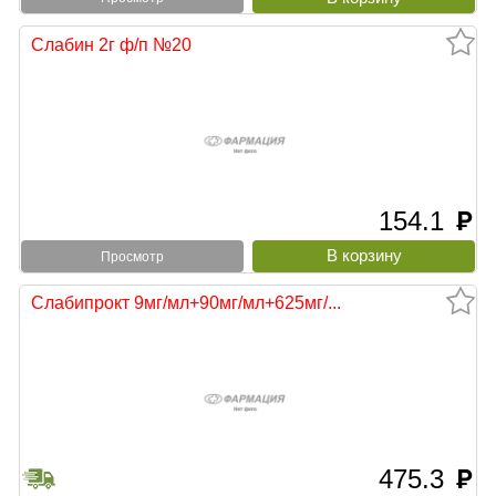
Слабин 2г ф/п №20
154.1
руб
Просмотр
Слабипрокт 9мг/мл+90мг/мл+625мг/...
475.3
руб