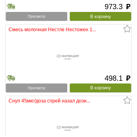
973.3
руб
Просмотр
Смесь молочная Нестле Нестожен 1...
498.1
руб
Просмотр
Снуп 45мкг/доза спрей назал дози...