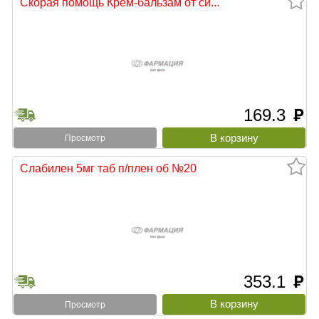
Скорая помощь Крем-бальзам от си...
169.3
руб
Просмотр
Слабилен 5мг таб п/плен об №20
353.1
руб
Просмотр