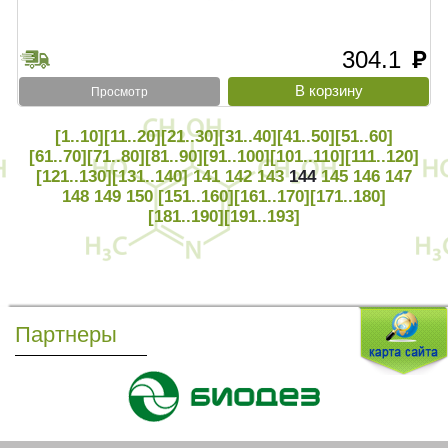
304.1
руб
Просмотр
[1..10]
[11..20]
[21..30]
[31..40]
[41..50]
[51..60]
[61..70]
[71..80]
[81..90]
[91..100]
[101..110]
[111..120]
[121..130]
[131..140]
141
142
143
144
145
146
147
148
149
150
[151..160]
[161..170]
[171..180]
[181..190]
[191..193]
Партнеры