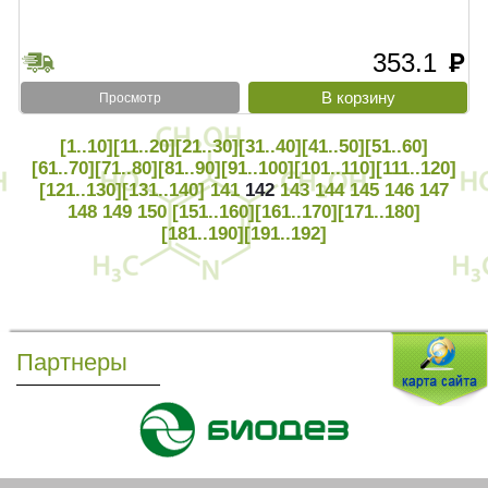
353.1
руб
Просмотр
[1..10]
[11..20]
[21..30]
[31..40]
[41..50]
[51..60]
[61..70]
[71..80]
[81..90]
[91..100]
[101..110]
[111..120]
[121..130]
[131..140]
141
142
143
144
145
146
147
148
149
150
[151..160]
[161..170]
[171..180]
[181..190]
[191..192]
Партнеры