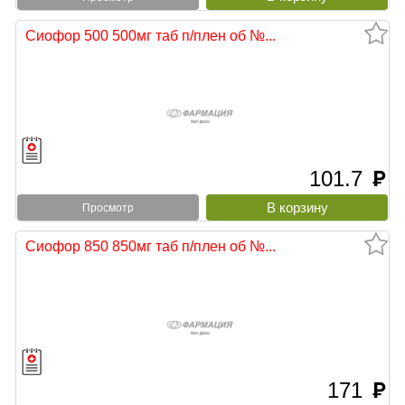
Сиофор 500 500мг таб п/плен об №...
101.7
руб
Просмотр
Сиофор 850 850мг таб п/плен об №...
171
руб