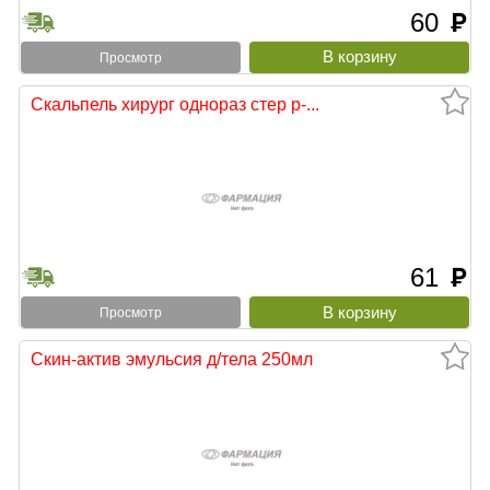
60
руб
Просмотр
Скальпель хирург однораз стер р-...
61
руб
Просмотр
Скин-актив эмульсия д/тела 250мл