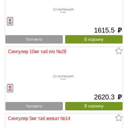
1615.5
руб
Просмотр
Сингуляр 10мг таб п/о №28
2620.3
руб
Просмотр
Сингуляр 5мг таб жеват №14