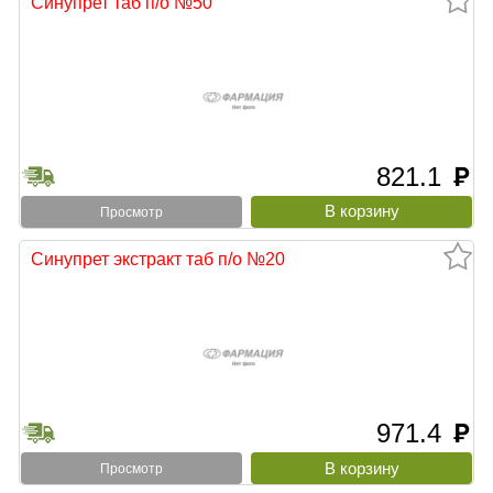
Синупрет таб п/о №50
821.1
руб
Просмотр
Синупрет экстракт таб п/о №20
971.4
руб
Просмотр