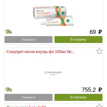
69
руб
Просмотр
Синупрет капли внутрь фл 100мл №...
755.2
руб
Просмотр