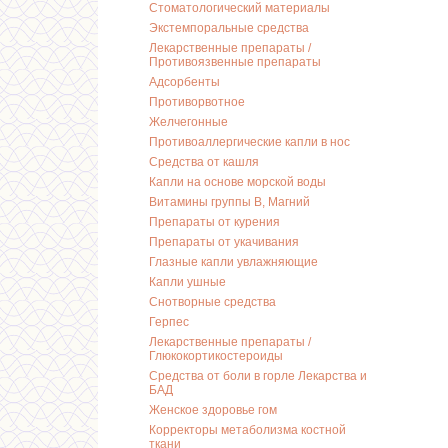
Стоматологический материалы
Экстемпоральные средства
Лекарственные препараты /
Противоязвенные препараты
Адсорбенты
Противорвотное
Желчегонные
Противоаллергические капли в нос
Средства от кашля
Капли на основе морской воды
Витамины группы В, Магний
Препараты от курения
Препараты от укачивания
Глазные капли увлажняющие
Капли ушные
Снотворные средства
Герпес
Лекарственные препараты /
Глюкокортикостероиды
Средства от боли в горле Лекарства и
БАД
Женское здоровье гом
Корректоры метаболизма костной
ткани