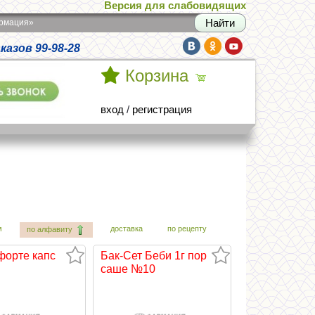
Версия для слабовидящих
армация»
азов 99-98-28
Корзина
вход
/
регистрация
м
доставка
по рецепту
по алфавиту
форте капс
Бак-Сет Беби 1г пор
саше №10