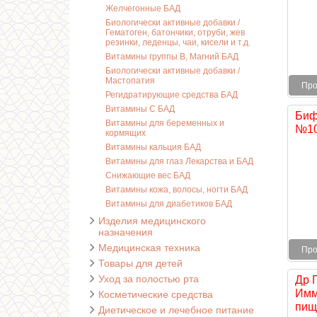
Желчегонные БАД
Биологически активные добавки /
Гематоген, батончики, отруби, жев
резинки, леденцы, чаи, кисели и т.д.
Витамины группы В, Магний БАД
Биологически активные добавки /
Мастопатия
Про
Регидратирующие средства БАД
Витамины С БАД
Биф
Витамины для беременных и
№1
кормящих
Витамины кальция БАД
Витамины для глаз Лекарства и БАД
Снижающие вес БАД
Витамины кожа, волосы, ногти БАД
Витамины для диабетиков БАД
Изделия медицинского
назначения
Медицинская техника
Про
Товары для детей
Уход за полостью рта
Др 
Имм
Косметические средства
пищ
Диетическое и лечебное питание