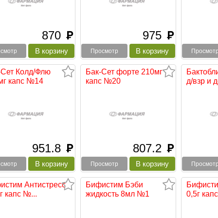
870
975
руб
руб
смотр
Просмотр
Просмот
-Сет Колд/Флю
Бак-Сет форте 210мг
Бактобл
мг капс №14
капс №20
д/взр и де
951.8
807.2
руб
руб
смотр
Просмотр
Просмот
истим Антистресс
Бифистим Бэби
Бифист
г капс №...
жидкость 8мл №1
0,5г кап