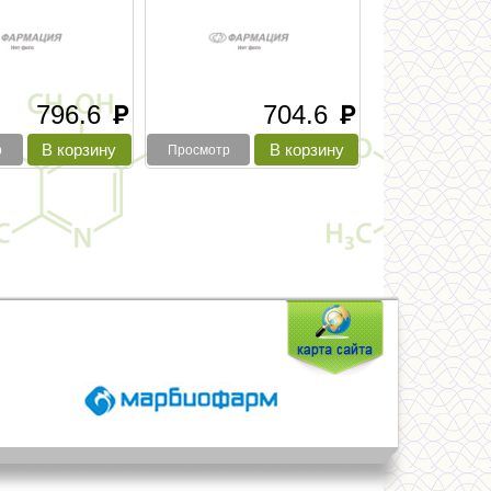
796.6
704.6
руб
руб
р
Просмотр