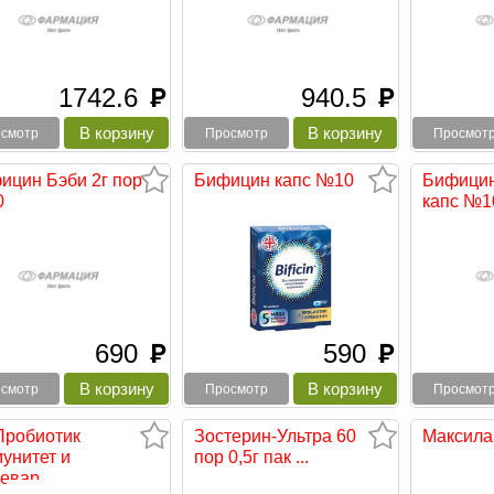
1742.6
940.5
руб
руб
смотр
Просмотр
Просмот
ицин Бэби 2г пор
Бифицин капс №10
Бифицин
0
капс №1
690
590
руб
руб
смотр
Просмотр
Просмот
Пробиотик
Зостерин-Ультра 60
Максила
унитет и
пор 0,5г пак ...
евар...