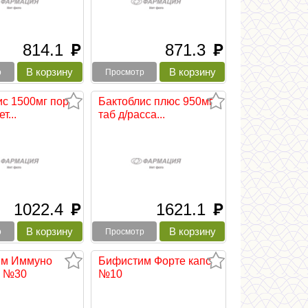
814.1
871.3
руб
руб
р
Просмотр
ис 1500мг пор
Бактоблис плюс 950мг
т...
таб д/расса...
1022.4
1621.1
руб
руб
р
Просмотр
им Иммуно
Бифистим Форте капс
с №30
№10