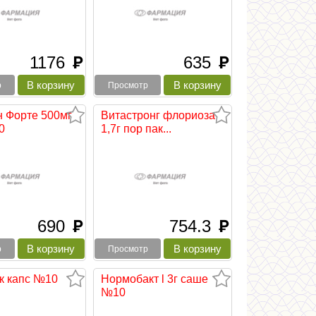
1176
635
руб
руб
р
Просмотр
 Форте 500мг
Витастронг флориоза
0
1,7г пор пак...
690
754.3
руб
руб
р
Просмотр
к капс №10
Нормобакт l 3г саше
№10