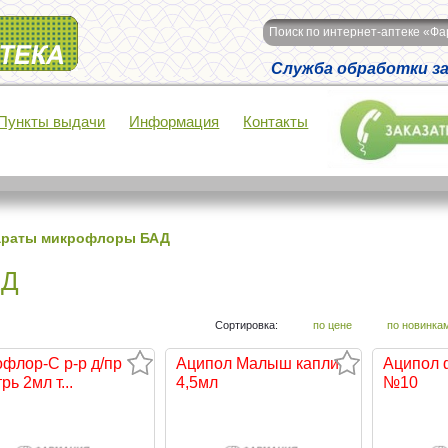
Поиск по интернет-аптеке «Ф
Служба обработки зак
Пункты выдачи
Информация
Контакты
араты микрофлоры БАД
АД
Сортировка:
по цене
по новинка
офлор-С р-р д/пр
Аципол Малыш капли
Аципол 
рь 2мл т...
4,5мл
№10