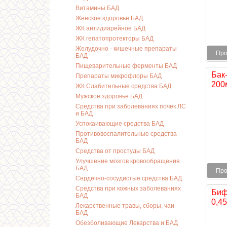
Витамины БАД
Женское здоровье БАД
ЖК антидиарейное БАД
ЖК гепатопротекторы БАД
Желудочно - кишечные препараты
Про
БАД
Пищеварительные ферменты БАД
Бак
Препараты микрофлоры БАД
200
ЖК Слабительные средства БАД
Мужское здоровье БАД
Средства при заболеваниях почек ЛС
и БАД
Успокаивающие средства БАД
Противовоспалительные средства
БАД
Средства от простуды БАД
Улучшение мозгов кровообращения
БАД
Про
Сердечно-сосудистые средства БАД
Средства при кожных заболеваниях
Биф
БАД
0,45
Лекарственные травы, сборы, чаи
БАД
Обезболивающие Лекарства и БАД