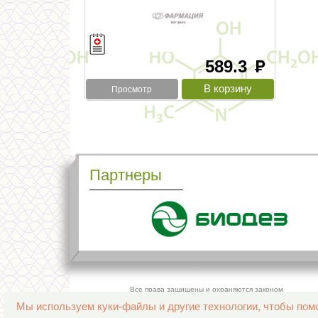
589.3
руб
Просмотр
Партнеры
Все права защищены и охраняются законом
© 2013–2026 Интернет-аптека Фармация
Мы используем куки-файлы и другие технологии, чтобы помо
е-mail:
support@aptekapenza.ru