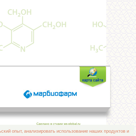
Сделано в студии ws-global.ru
ьский опыт, анализировать использование наших продуктов и