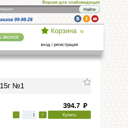
Версия для слабовидящих
армация»
азов 99-98-28
Корзина
вход
/
регистрация
 15г №1
394.7
руб
-
+