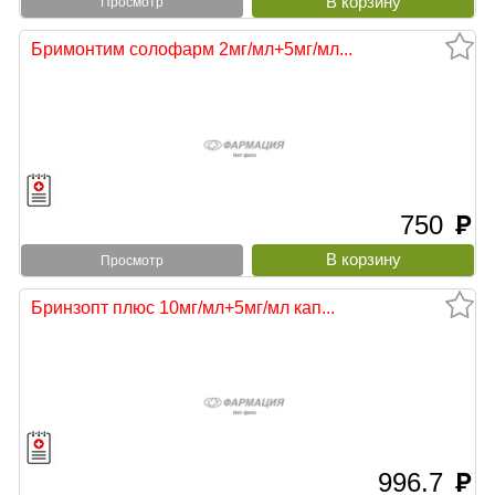
Просмотр
Бримонтим солофарм 2мг/мл+5мг/мл...
750
руб
Просмотр
Бринзопт плюс 10мг/мл+5мг/мл кап...
996.7
руб