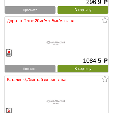
296.9
руб
Просмотр
Дорзопт Плюс 20мг/мл+5мг/мл капл...
1084.5
руб
Просмотр
Каталин 0,75мг таб д/приг гл кап...