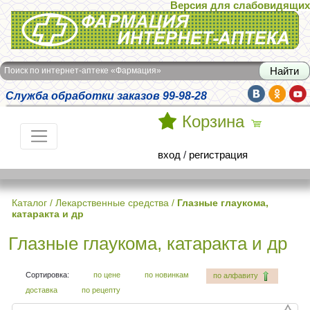
Версия для слабовидящих
Интернет-аптека Фармация
Поиск по интернет-аптеке «Фармация»
Служба обработки заказов 99-98-28
Корзина
вход
/
регистрация
Каталог
/
Лекарственные средства
/
Глазные глаукома,
катаракта и др
Глазные глаукома, катаракта и др
Сортировка:
по цене
по новинкам
по алфавиту
доставка
по рецепту