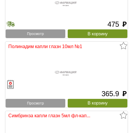
475
руб
Просмотр
Полинадим капли глазн 10мл №1
365.9
руб
Просмотр
Симбринза капли глазн 5мл фл-кап...