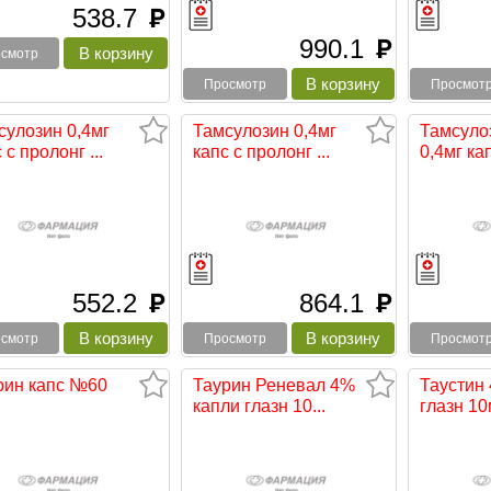
538.7
руб
990.1
руб
смотр
Просмотр
Просмот
сулозин 0,4мг
Тамсулозин 0,4мг
Тамсуло
 с пролонг ...
капс с пролонг ...
0,4мг капс
552.2
864.1
руб
руб
смотр
Просмотр
Просмот
рин капс №60
Таурин Реневал 4%
Таустин
капли глазн 10...
глазн 10