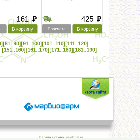
161
425
руб
руб
р
Просмотр
0]
[81..90]
[91..100]
[101..110]
[111..120]
0
[151..160]
[161..170]
[171..180]
[181..190]
Сделано в студии ws-global.ru