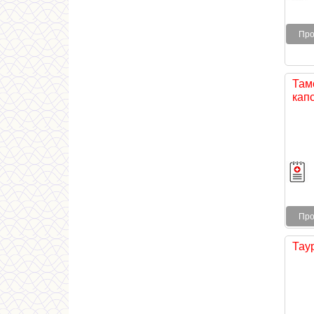
Про
Там
капс
Про
Тау