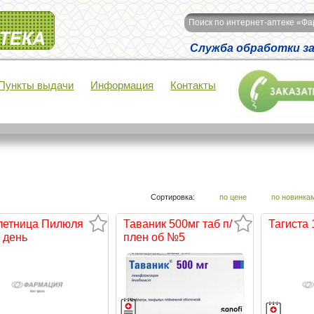
Поиск по интернет-аптеке «Ф
Служба обработки зак
Пункты выдачи
Информация
Контакты
Сортировка:
по цене
по новинка
летница Пилюля
Таваник 500мг таб п/
Тагиста
 день
плен об №5