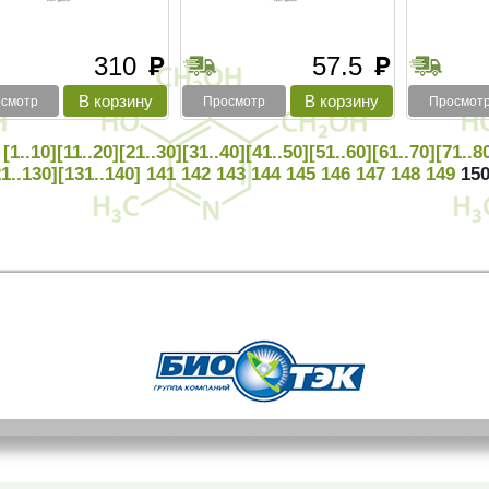
310
57.5
руб
руб
смотр
Просмотр
Просмот
[1..10]
[11..20]
[21..30]
[31..40]
[41..50]
[51..60]
[61..70]
[71..8
1..130]
[131..140]
141
142
143
144
145
146
147
148
149
15