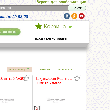
Версия для слабовидящих
армация»
азов 99-98-28
Корзина
вход
/
регистрация
м
доставка
по рецепту
по алфавиту
 16мг таб №30
Тадалафил-Ксантис
20мг таб п/пле...