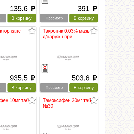
135.6
391
руб
руб
р
Просмотр
ктор капс
Такропик 0,03% мазь
д/наружн при...
935.5
503.6
руб
руб
р
Просмотр
фен 10мг таб
Тамоксифен 20мг таб
№30