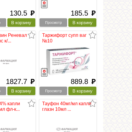
130.5
185.5
руб
руб
р
Просмотр
зин Реневал
Таржифорт супп ваг
 к/...
№10
1827.7
889.8
руб
руб
р
Просмотр
 4% капли
Тауфон 40мг/мл капли
мл фл-к...
глазн 10мл ...