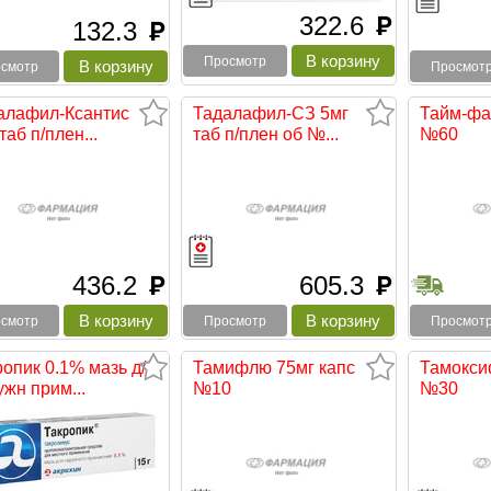
322.6
руб
132.3
руб
Просмотр
смотр
Просмот
алафил-Ксантис
Тадалафил-СЗ 5мг
Тайм-фа
таб п/плен...
таб п/плен об №...
№60
436.2
605.3
руб
руб
смотр
Просмотр
Просмот
опик 0.1% мазь д/
Тамифлю 75мг капс
Тамокси
жн прим...
№10
№30