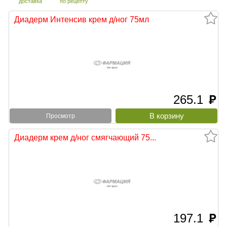
доставка
по рецепту
Диадерм Интенсив крем д/ног 75мл
265.1
руб
Просмотр
Диадерм крем д/ног смягчающий 75...
197.1
руб