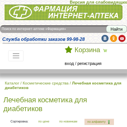
Версия для слабовидящих
Интернет-аптека Фармация
Поиск по интернет-аптеке «Фармация»
Служба обработки заказов 99-98-28
Корзина
вход
/
регистрация
Каталог
/
Косметические средства
/
Лечебная косметика для
диабетиков
Лечебная косметика для
диабетиков
Сортировка:
по цене
по новинкам
по алфавиту