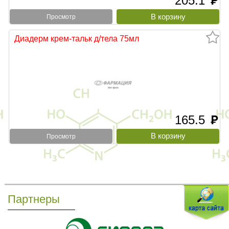
205.1
руб
Просмотр
Диадерм крем-тальк д/тела 75мл
165.5
руб
Просмотр
Партнеры