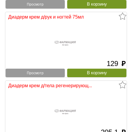
Просмотр
Диадерм крем д/рук и ногтей 75мл
129
руб
Просмотр
Диадерм крем д/тела регенерирующ...