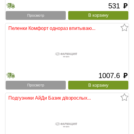
531
руб
Просмотр
Пеленки Комфорт однораз впитываю...
1007.6
руб
Просмотр
Подгузники АйДи Базик д/взрослых...