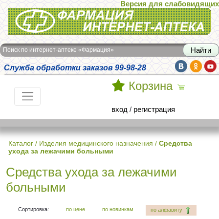
Версия для слабовидящих
Интернет-аптека Фармация
Поиск по интернет-аптеке «Фармация»
Служба обработки заказов 99-98-28
Корзина
вход
/
регистрация
Каталог
/
Изделия медицинского назначения
/
Средства
ухода за лежачими больными
Средства ухода за лежачими
больными
Сортировка:
по цене
по новинкам
по алфавиту