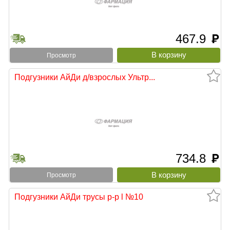
467.9
руб
Просмотр
Подгузники АйДи д/взрослых Ультр...
734.8
руб
Просмотр
Подгузники АйДи трусы р-р l №10