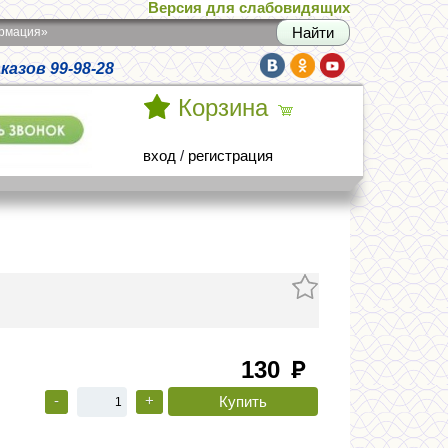
Версия для слабовидящих
армация»
азов 99-98-28
Корзина
вход
/
регистрация
130
руб
-
+