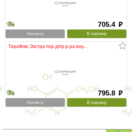
705.4
руб
Просмотр
ТераФлю Экстра пор д/пр р-ра вну...
795.8
руб
Просмотр