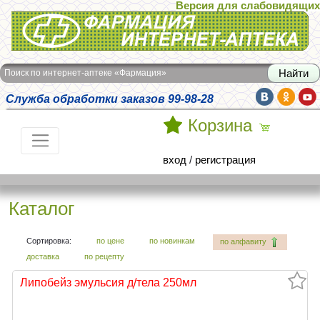
Версия для слабовидящих
Интернет-аптека Фармация
Поиск по интернет-аптеке «Фармация»
Служба обработки заказов 99-98-28
Корзина
вход
/
регистрация
Каталог
Сортировка:
по цене
по новинкам
по алфавиту
доставка
по рецепту
Липобейз эмульсия д/тела 250мл