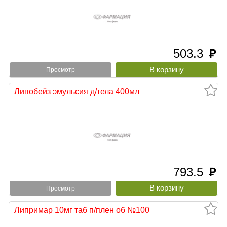
503.3
руб
Просмотр
Липобейз эмульсия д/тела 400мл
793.5
руб
Просмотр
Липримар 10мг таб п/плен об №100