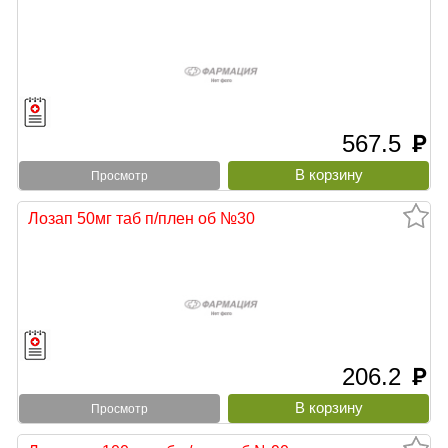
567.5
руб
Просмотр
Лозап 50мг таб п/плен об №30
206.2
руб
Просмотр