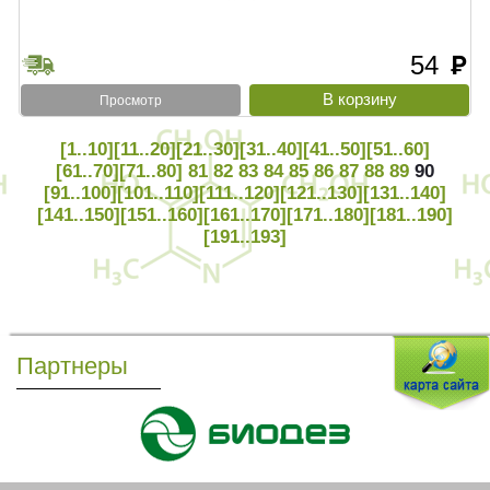
54
руб
Просмотр
[1..10]
[11..20]
[21..30]
[31..40]
[41..50]
[51..60]
[61..70]
[71..80]
81
82
83
84
85
86
87
88
89
90
[91..100]
[101..110]
[111..120]
[121..130]
[131..140]
[141..150]
[151..160]
[161..170]
[171..180]
[181..190]
[191..193]
Партнеры