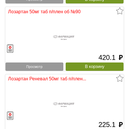
Лозартан 50мг таб п/плен об №90
420.1
руб
Просмотр
Лозартан Реневал 50мг таб п/плен...
225.1
руб