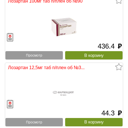
Лозартан 100мг таб п/плен об №90
436.4
руб
Просмотр
Лозартан 12,5мг таб п/плен об №3...
44.3
руб
Просмотр