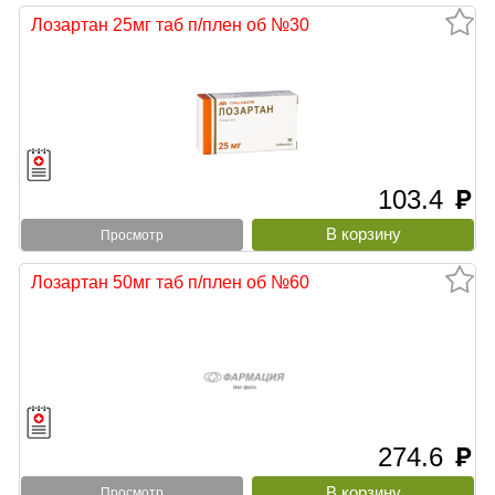
Лозартан 25мг таб п/плен об №30
103.4
руб
Просмотр
Лозартан 50мг таб п/плен об №60
274.6
руб
Просмотр