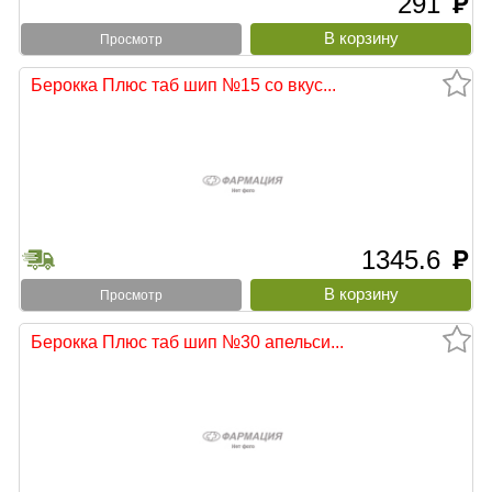
291
руб
Просмотр
Берокка Плюс таб шип №15 со вкус...
1345.6
руб
Просмотр
Берокка Плюс таб шип №30 апельси...