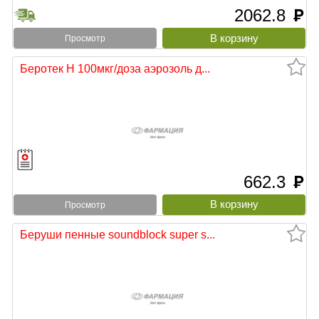
2062.8
руб
Просмотр
Беротек Н 100мкг/доза аэрозоль д...
662.3
руб
Просмотр
Беруши пенные soundblock super s...