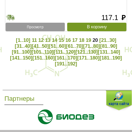
117.1
руб
Просмотр
[1..10]
11
12
13
14
15
16
17
18
19
20
[21..30]
[31..40]
[41..50]
[51..60]
[61..70]
[71..80]
[81..90]
[91..100]
[101..110]
[111..120]
[121..130]
[131..140]
[141..150]
[151..160]
[161..170]
[171..180]
[181..190]
[191..192]
Партнеры