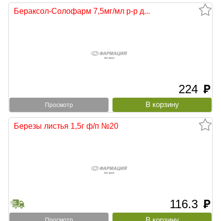
Бераксол-Солофарм 7,5мг/мл р-р д...
224
руб
Просмотр
Березы листья 1,5г ф/п №20
116.3
руб
Просмотр