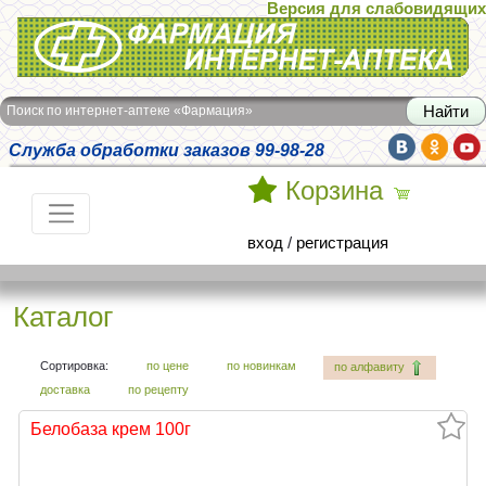
Версия для слабовидящих
Интернет-аптека Фармация
Поиск по интернет-аптеке «Фармация»
Служба обработки заказов 99-98-28
Корзина
вход
/
регистрация
Каталог
Сортировка:
по цене
по новинкам
по алфавиту
доставка
по рецепту
Белобаза крем 100г