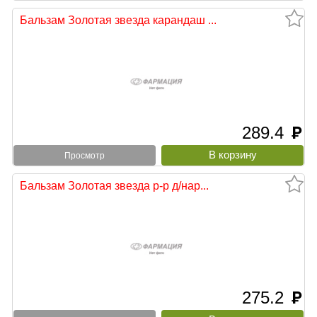
Бальзам Золотая звезда карандаш ...
289.4
руб
Просмотр
Бальзам Золотая звезда р-р д/нар...
275.2
руб