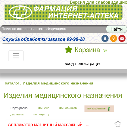
Версия для слабовидящих
Интернет-аптека Фармация
Поиск по интернет-аптеке «Фармация»
Служба обработки заказов 99-98-28
Корзина
вход
/
регистрация
Каталог
/
Изделия медицинского назначения
Изделия медицинского назначения
Сортировка:
по цене
по новинкам
по алфавиту
доставка
по рецепту
Аппликатор магнитный массажный Т...