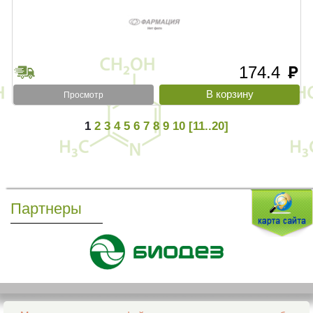
174.4
руб
Просмотр
1
2
3
4
5
6
7
8
9
10
[11..20]
Партнеры