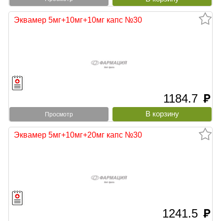
Эквамер 5мг+10мг+10мг капс №30
1184.7
руб
Просмотр
Эквамер 5мг+10мг+20мг капс №30
1241.5
руб