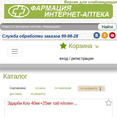
Версия для слабовидящих
Интернет-аптека Фармация
Поиск по интернет-аптеке «Фармация»
Служба обработки заказов 99-98-28
Корзина
вход
/
регистрация
Каталог
Сортировка:
по цене
по новинкам
по алфавиту
доставка
по рецепту
Эдарби Кло 40мг+25мг таб п/плен ...