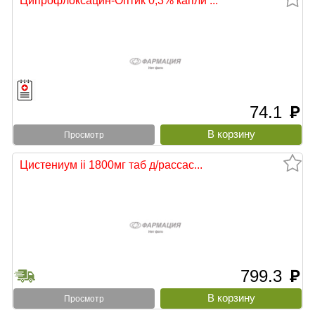
Ципрофлоксацин-Оптик 0,3% капли ...
74.1
руб
Просмотр
Цистениум ii 1800мг таб д/рассас...
799.3
руб
Просмотр