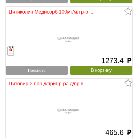
Цитиколин Медисорб 100мг/мл р-р ...
1273.4
руб
Просмотр
Цитовир-3 пор д/приг р-ра д/пр в...
465.6
руб