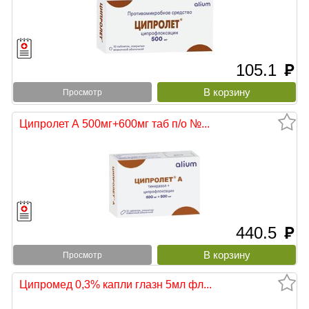
105.1
руб
Просмотр
Ципролет А 500мг+600мг таб п/о №...
440.5
руб
Просмотр
Ципромед 0,3% капли глазн 5мл фл...