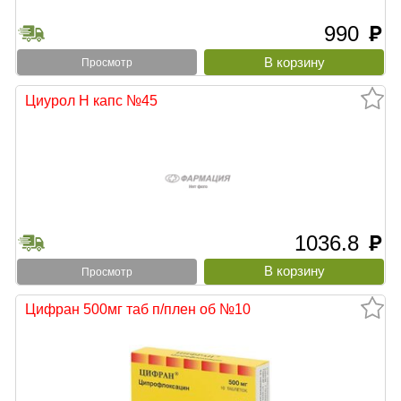
990
руб
Просмотр
Циурол Н капс №45
1036.8
руб
Просмотр
Цифран 500мг таб п/плен об №10