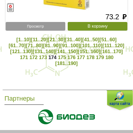
73.2
руб
Просмотр
[1..10]
[11..20]
[21..30]
[31..40]
[41..50]
[51..60]
[61..70]
[71..80]
[81..90]
[91..100]
[101..110]
[111..120]
[121..130]
[131..140]
[141..150]
[151..160]
[161..170]
171
172
173
174
175
176
177
178
179
180
[181..190]
Партнеры