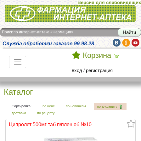
Версия для слабовидящих
Интернет-аптека Фармация
Поиск по интернет-аптеке «Фармация»
Служба обработки заказов 99-98-28
Корзина
вход
/
регистрация
Каталог
Сортировка:
по цене
по новинкам
по алфавиту
доставка
по рецепту
Ципролет 500мг таб п/плен об №10