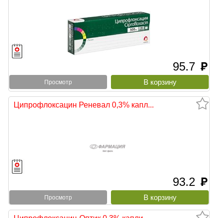
95.7
руб
Просмотр
Ципрофлоксацин Реневал 0,3% капл...
93.2
руб
Просмотр