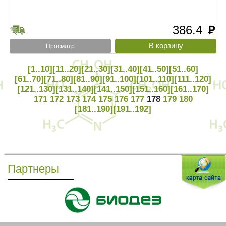
386.4
руб
Просмотр
[1..10]
[11..20]
[21..30]
[31..40]
[41..50]
[51..60]
[61..70]
[71..80]
[81..90]
[91..100]
[101..110]
[111..120]
[121..130]
[131..140]
[141..150]
[151..160]
[161..170]
171
172
173
174
175
176
177
178
179
180
[181..190]
[191..192]
Партнеры