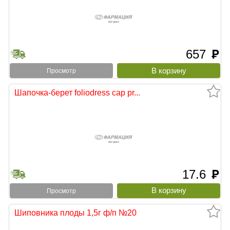
657
руб
Просмотр
Шапочка-берет foliodress cap pr...
17.6
руб
Просмотр
Шиповника плоды 1,5г ф/п №20