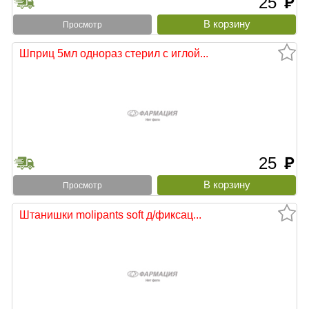
25
руб
Просмотр
Шприц 5мл однораз стерил с иглой...
25
руб
Просмотр
Штанишки molipants soft д/фиксац...