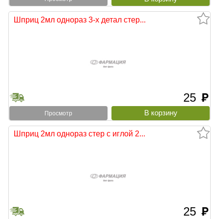
Шприц 2мл однораз 3-х детал стер...
25
руб
Просмотр
Шприц 2мл однораз стер c иглой 2...
25
руб