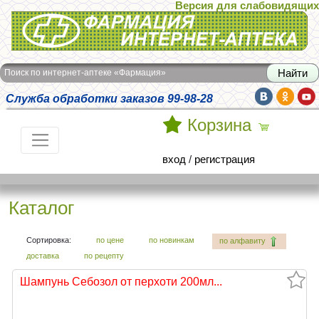
Версия для слабовидящих
Интернет-аптека Фармация
Поиск по интернет-аптеке «Фармация»
Служба обработки заказов 99-98-28
Корзина
вход
/
регистрация
Каталог
Сортировка:
по цене
по новинкам
по алфавиту
доставка
по рецепту
Шампунь Себозол от перхоти 200мл...