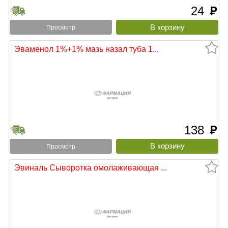
24
руб
Просмотр
Эваменол 1%+1% мазь назал туба 1...
138
руб
Просмотр
Эвиналь Сыворотка омолаживающая ...