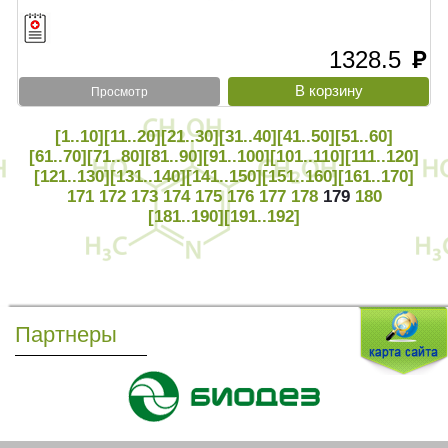
1328.5
руб
Просмотр
[1..10]
[11..20]
[21..30]
[31..40]
[41..50]
[51..60]
[61..70]
[71..80]
[81..90]
[91..100]
[101..110]
[111..120]
[121..130]
[131..140]
[141..150]
[151..160]
[161..170]
171
172
173
174
175
176
177
178
179
180
[181..190]
[191..192]
Партнеры