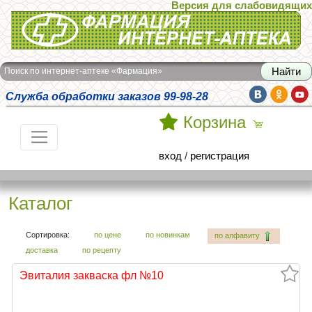
Версия для слабовидящих
Интернет-аптека Фармация
Поиск по интернет-аптеке «Фармация»
Служба обработки заказов 99-98-28
Корзина
вход
/
регистрация
Каталог
Сортировка:
по цене
по новинкам
по алфавиту
доставка
по рецепту
Эвиталия закваска фл №10