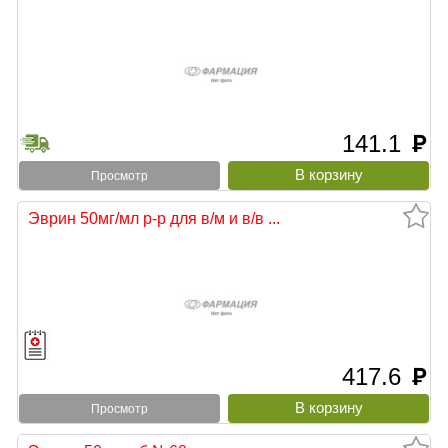
141.1
руб
Просмотр
Эврин 50мг/мл р-р для в/м и в/в ...
417.6
руб
Просмотр