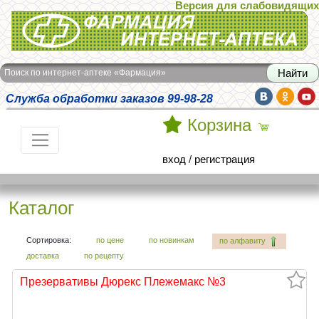
Версия для слабовидящих
Интернет-аптека Фармация
Поиск по интернет-аптеке «Фармация»
Служба обработки заказов 99-98-28
Корзина
вход
/
регистрация
Каталог
Сортировка:
по цене
по новинкам
по алфавиту
доставка
по рецепту
Презервативы Дюрекс Плежемакс №3