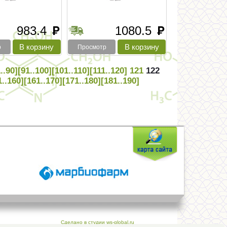
983.4
1080.5
руб
руб
р
Просмотр
..90]
[91..100]
[101..110]
[111..120]
121
122
1..160]
[161..170]
[171..180]
[181..190]
Сделано в студии ws-global.ru