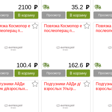
2100
35.2
руб
руб
смотр
Просмотр
Просмот
язка Космопор e
Повязка Космопор e
Повязка
еоперац п...
послеоперац п...
послеопе
100.4
162.6
руб
руб
смотр
Просмотр
Просмот
гузники АйДи
Подгузники АйДи д/
Подгузн
к д/взрослых...
взрослых Ультр...
взрослых