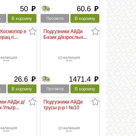
50
60.6
руб
руб
р
Просмотр
 Космопор e
Подгузники АйДи
рац п...
Базик д/взрослых...
26.6
1471.4
руб
руб
р
Просмотр
ики АйДи д/
Подгузники АйДи
 Ультр...
трусы р-р l №10