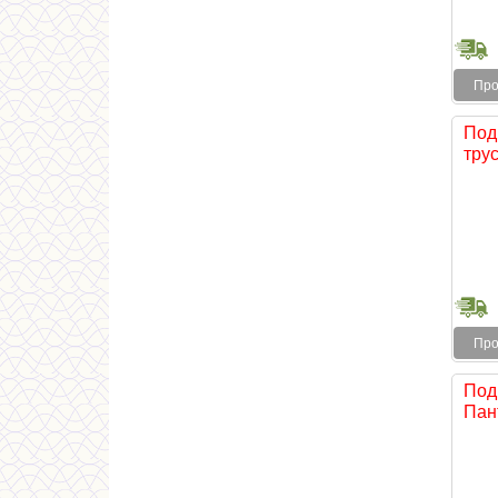
Про
Под
трус
Про
Под
Пант