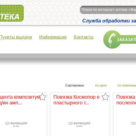
Поиск по интернет-аптеке «Ф
Служба обработки зак
Пункты выдачи
Информация
Контакты
Сортировка:
по цене
по новинка
цента композитум
Повязка Космопор e
Повязка
д/ин амп...
пластырного т...
послеопе