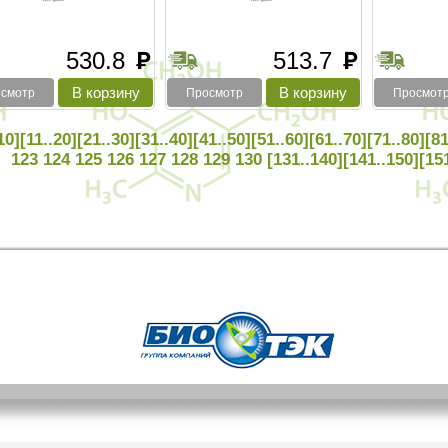
530.8
513.7
руб
руб
смотр
Просмотр
Просмот
10]
[11..20]
[21..30]
[31..40]
[41..50]
[51..60]
[61..70]
[71..80]
[81
123
124
125
126
127
128
129
130
[131..140]
[141..150]
[15