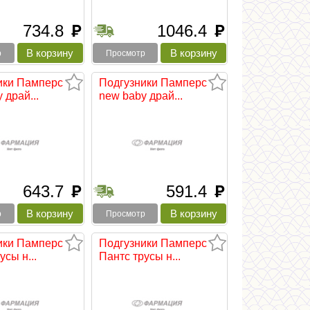
734.8
1046.4
руб
руб
р
Просмотр
ики Памперс
Подгузники Памперс
 драй...
new baby драй...
643.7
591.4
руб
руб
р
Просмотр
ики Памперс
Подгузники Памперс
усы н...
Пантс трусы н...