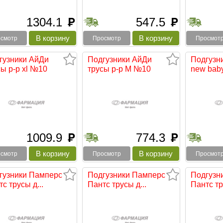
1304.1
547.5
руб
руб
смотр
Просмотр
Просмот
гузники АйДи
Подгузники АйДи
Подгузн
ы р-р xl №10
трусы р-р М №10
new baby
1009.9
774.3
руб
руб
смотр
Просмотр
Просмот
гузники Памперс
Подгузники Памперс
Подгузн
с трусы д...
Пантс трусы д...
Пантс тр