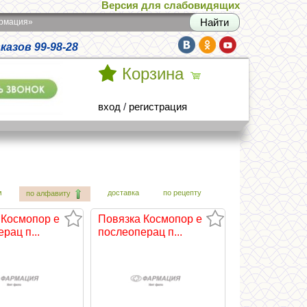
Версия для слабовидящих
армация»
азов 99-98-28
Корзина
вход
/
регистрация
м
доставка
по рецепту
по алфавиту
 Космопор e
Повязка Космопор e
рац п...
послеоперац п...