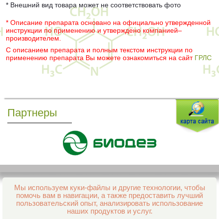
* Внешний вид товара может не соответствовать фото
* Описание препарата основано на официально утвержденной
инструкции по применению и утверждено компанией–
производителем.
С описанием препарата и полным текстом инструкции по
применению препарата Вы можете ознакомиться на сайт
ГРЛС
Партнеры
Мы используем куки-файлы и другие технологии, чтобы
Все права защищены и охраняются законом
помочь вам в навигации, а также предоставить лучший
© 2013–2026 Интернет-аптека Фармация
пользовательский опыт, анализировать использование
е-mail:
support@aptekapenza.ru
наших продуктов и услуг.
Телефон: Служба обработки заказов 99-98-28