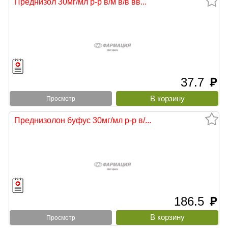
Преднизол 30мг/мл р-р в/м в/в вв...
37.7
руб
Просмотр
Преднизолон буфус 30мг/мл р-р в/...
186.5
руб
Просмотр