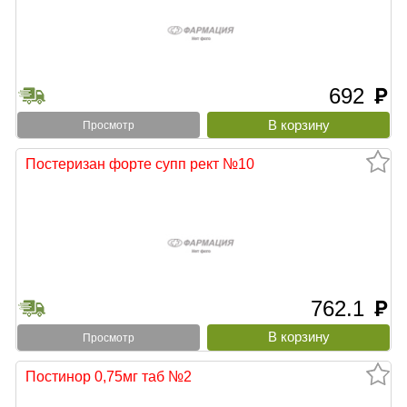
692
руб
Просмотр
Постеризан форте супп рект №10
762.1
руб
Просмотр
Постинор 0,75мг таб №2