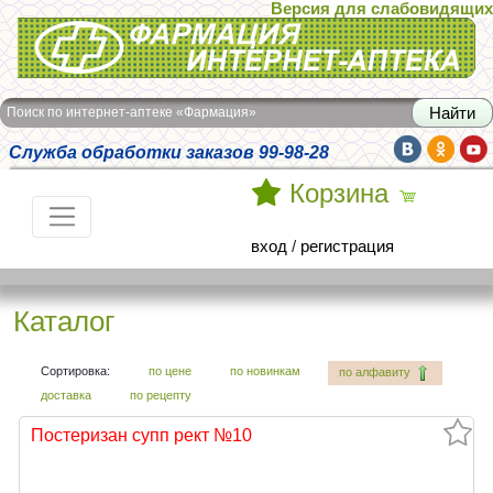
Версия для слабовидящих
Интернет-аптека Фармация
Поиск по интернет-аптеке «Фармация»
Служба обработки заказов 99-98-28
Корзина
вход
/
регистрация
Каталог
Сортировка:
по цене
по новинкам
по алфавиту
доставка
по рецепту
Постеризан супп рект №10