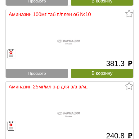
Просмотр
Аминазин 100мг таб п/плен об №10
381.3
руб
Просмотр
Аминазин 25мг/мл р-р для в/в в/м...
240.8
руб