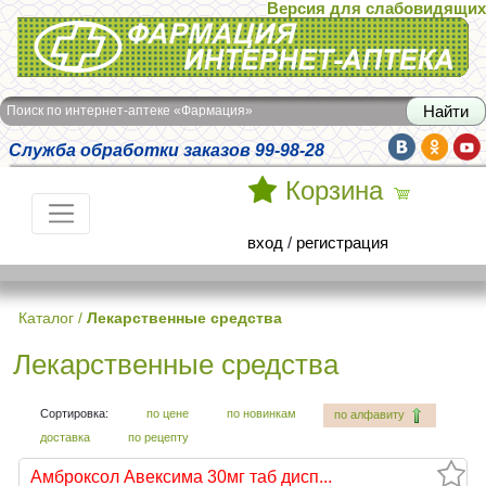
Версия для слабовидящих
Интернет-аптека Фармация
Поиск по интернет-аптеке «Фармация»
Служба обработки заказов 99-98-28
Корзина
вход
/
регистрация
Каталог
/
Лекарственные средства
Лекарственные средства
Сортировка:
по цене
по новинкам
по алфавиту
доставка
по рецепту
Амброксол Авексима 30мг таб дисп...