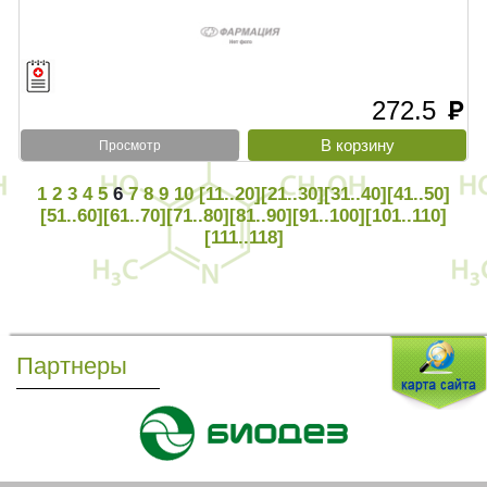
272.5
руб
Просмотр
1
2
3
4
5
6
7
8
9
10
[11..20]
[21..30]
[31..40]
[41..50]
[51..60]
[61..70]
[71..80]
[81..90]
[91..100]
[101..110]
[111..118]
Партнеры