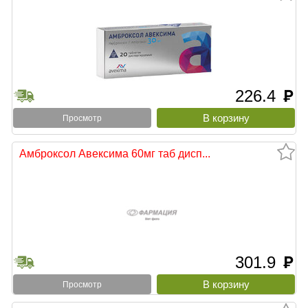
226.4
руб
Просмотр
Амброксол Авексима 60мг таб дисп...
301.9
руб
Просмотр