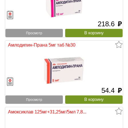
218.6
руб
Просмотр
Амлодипин-Прана 5мг таб №30
54.4
руб
Просмотр
Амоксиклав 125мг+31,25мг/5мл 7,8...