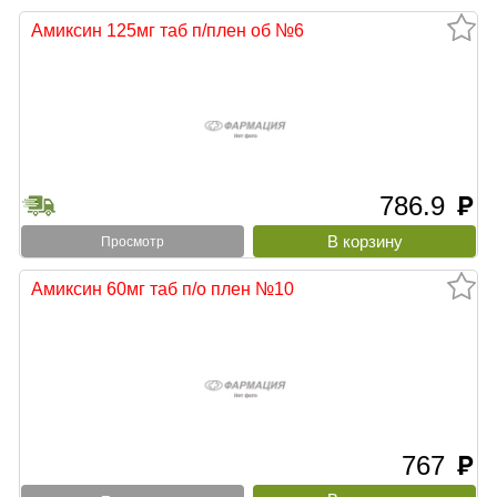
Амиксин 125мг таб п/плен об №6
786.9
руб
Просмотр
Амиксин 60мг таб п/о плен №10
767
руб