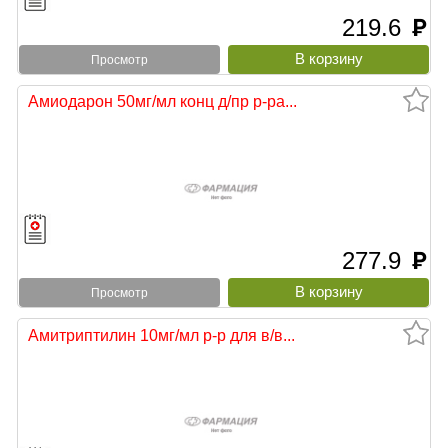
219.6
руб
Просмотр
Амиодарон 50мг/мл конц д/пр р-ра...
277.9
руб
Просмотр
Амитриптилин 10мг/мл р-р для в/в...