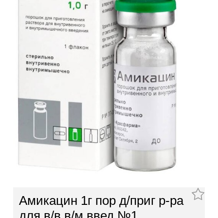
Амикацин 1г пор д/приг р-ра
для в/в в/м введ №1