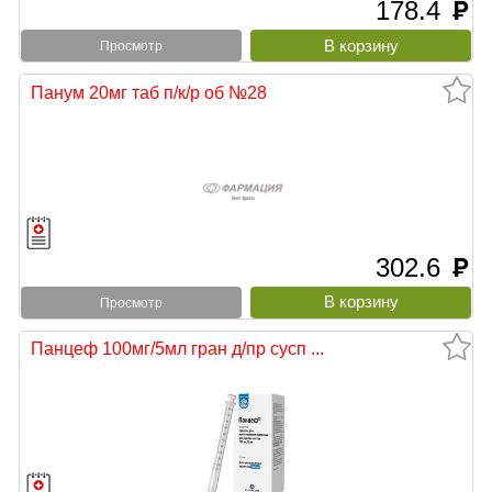
178.4
руб
Просмотр
Панум 20мг таб п/к/р об №28
302.6
руб
Просмотр
Панцеф 100мг/5мл гран д/пр сусп ...