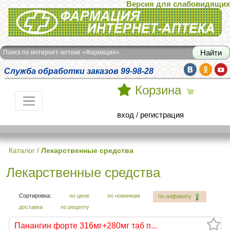
Версия для слабовидящих
Интернет-аптека Фармация
Поиск по интернет-аптеке «Фармация»
Служба обработки заказов 99-98-28
Корзина
вход
/
регистрация
Каталог
/
Лекарственные средства
Лекарственные средства
Сортировка:
по цене
по новинкам
по алфавиту
доставка
по рецепту
Панангин форте 316мг+280мг таб п...