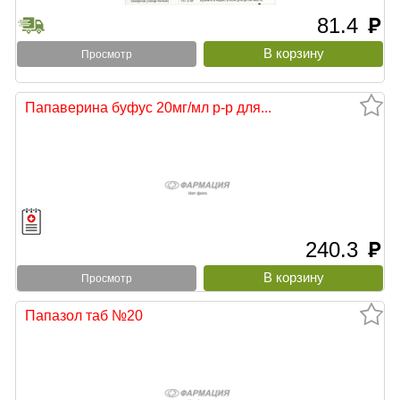
81.4
руб
Просмотр
Папаверина буфус 20мг/мл р-р для...
240.3
руб
Просмотр
Папазол таб №20