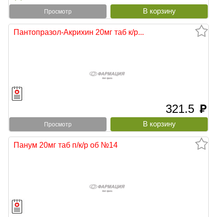
Просмотр
Пантопразол-Акрихин 20мг таб к/р...
321.5
руб
Просмотр
Панум 20мг таб п/к/р об №14