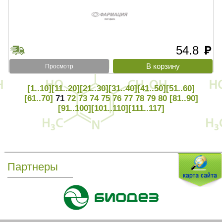
54.8
руб
Просмотр
[1..10]
[11..20]
[21..30]
[31..40]
[41..50]
[51..60]
[61..70]
71
72
73
74
75
76
77
78
79
80
[81..90]
[91..100]
[101..110]
[111..117]
Партнеры