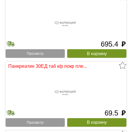
695.4
руб
Просмотр
Панкреатин 30ЕД таб к/р покр пле...
69.5
руб
Просмотр