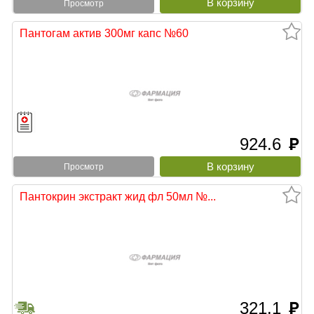
Просмотр
Пантогам актив 300мг капс №60
924.6
руб
Просмотр
Пантокрин экстракт жид фл 50мл №...
321.1
руб