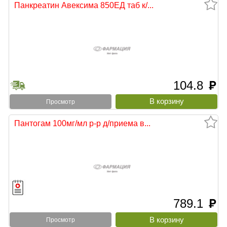
Панкреатин Авексима 850ЕД таб к/...
104.8
руб
Просмотр
Пантогам 100мг/мл р-р д/приема в...
789.1
руб
Просмотр