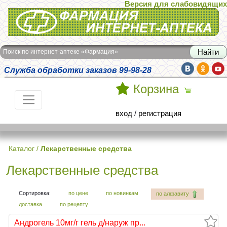
Версия для слабовидящих
Интернет-аптека Фармация
Поиск по интернет-аптеке «Фармация»
Служба обработки заказов 99-98-28
Корзина
вход
/
регистрация
Каталог
/
Лекарственные средства
Лекарственные средства
Сортировка:
по цене
по новинкам
по алфавиту
доставка
по рецепту
Андрогель 10мг/г гель д/наруж пр...