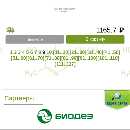
1165.7
руб
Просмотр
1
2
3
4
5
6
7
8
9
10
[11..20]
[21..30]
[31..40]
[41..50]
[51..60]
[61..70]
[71..80]
[81..90]
[91..100]
[101..110]
[111..117]
Партнеры