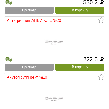
530.2
руб
Просмотр
Антигриппин-АНВИ капс №20
222.6
руб
Просмотр
Анузол супп рект №10