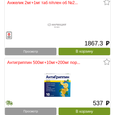
Анжелик 2мг+1мг таб п/плен об №2...
1867.3
руб
Просмотр
Антигриппин 500мг+10мг+200мг пор...
537
руб
Просмотр