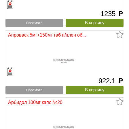
1235
руб
Просмотр
Апроваск 5мг+150мг таб п/плен об...
922.1
руб
Просмотр
Арбидол 100мг капс №20