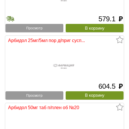
579.1
руб
Просмотр
Арбидол 25мг/5мл пор д/приг сусп...
604.5
руб
Просмотр
Арбидол 50мг таб п/плен об №20