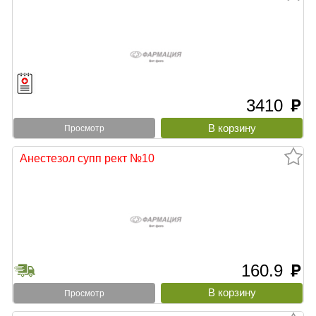
3410
руб
Просмотр
Анестезол супп рект №10
160.9
руб
Просмотр