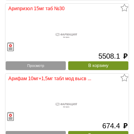
Арипризол 15мг таб №30
5508.1
руб
Просмотр
Арифам 10мг+1,5мг табл мод высв ...
674.4
руб