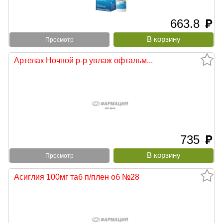
663.8
руб
Просмотр
Артелак Ночной р-р увлаж офтальм...
735
руб
Просмотр
Асиглия 100мг таб п/плен об №28