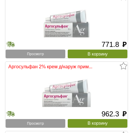
771.8
руб
Просмотр
Аргосульфан 2% крем д/наруж прим...
962.3
руб
Просмотр