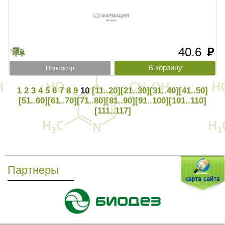
40.6
руб
Просмотр
1
2
3
4
5
6
7
8
9
10
[11..20]
[21..30]
[31..40]
[41..50]
[51..60]
[61..70]
[71..80]
[81..90]
[91..100]
[101..110]
[111..117]
Партнеры