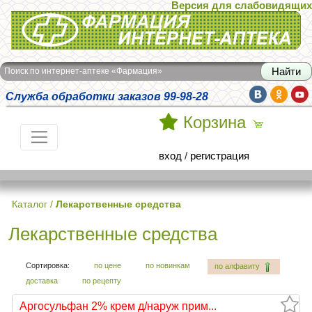
Версия для слабовидящих
Интернет-аптека Фармация
Поиск по интернет-аптеке «Фармация»
Служба обработки заказов 99-98-28
Корзина
вход
/
регистрация
Каталог
/
Лекарственные средства
Лекарственные средства
Сортировка:
по цене
по новинкам
по алфавиту
доставка
по рецепту
Аргосульфан 2% крем д/наруж прим...