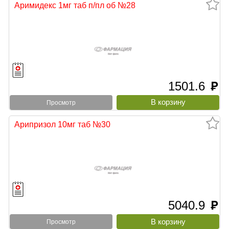
Аримидекс 1мг таб п/пл об №28
1501.6
руб
Просмотр
Арипризол 10мг таб №30
5040.9
руб
Просмотр