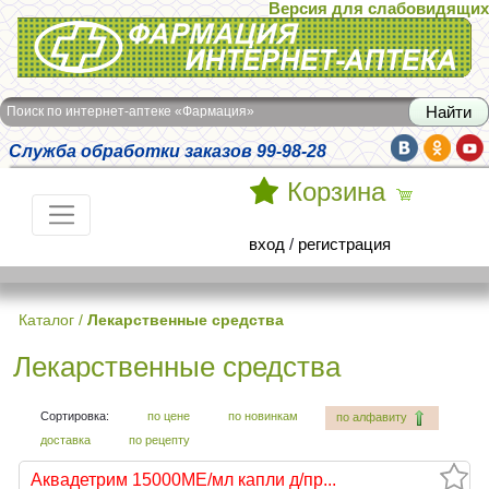
Версия для слабовидящих
Интернет-аптека Фармация
Поиск по интернет-аптеке «Фармация»
Служба обработки заказов 99-98-28
Корзина
вход
/
регистрация
Каталог
/
Лекарственные средства
Лекарственные средства
Сортировка:
по цене
по новинкам
по алфавиту
доставка
по рецепту
Аквадетрим 15000МЕ/мл капли д/пр...