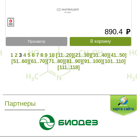
890.4
руб
Просмотр
1
2
3
4
5
6
7
8
9
10
[11..20]
[21..30]
[31..40]
[41..50]
[51..60]
[61..70]
[71..80]
[81..90]
[91..100]
[101..110]
[111..118]
Партнеры