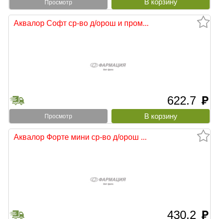
Просмотр
Аквалор Софт ср-во д/орош и пром...
622.7
руб
Просмотр
Аквалор Форте мини ср-во д/орош ...
430.2
руб