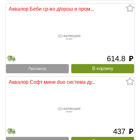
Аквалор Беби ср-во д/орош и пром...
614.8
руб
Просмотр
Аквалор Софт мини duo система ду...
437
руб