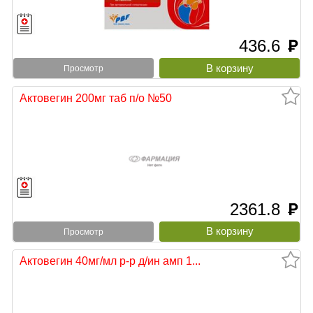
436.6
руб
Просмотр
Актовегин 200мг таб п/о №50
2361.8
руб
Просмотр
Актовегин 40мг/мл р-р д/ин амп 1...