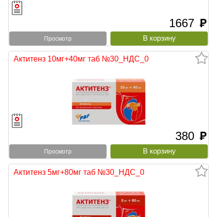
1667
руб
Просмотр
Актитенз 10мг+40мг таб №30_НДС_0
380
руб
Просмотр
Актитенз 5мг+80мг таб №30_НДС_0