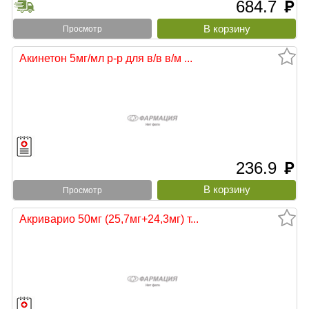
684.7
руб
Просмотр
Акинетон 5мг/мл р-р для в/в в/м ...
236.9
руб
Просмотр
Акриварио 50мг (25,7мг+24,3мг) т...