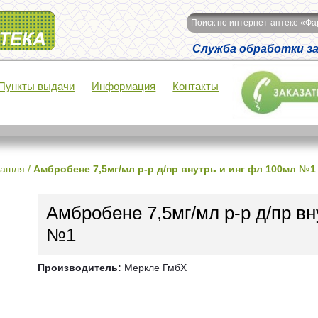
Поиск по интернет-аптеке «Ф
Служба обработки зак
Пункты выдачи
Информация
Контакты
кашля
/
Амбробене 7,5мг/мл р-р д/пр внутрь и инг фл 100мл №1
Амбробене 7,5мг/мл р-р д/пр вн
№1
Производитель:
Меркле ГмбХ