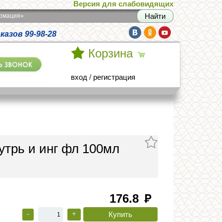
Версия для слабовидящих
армация»
азов 99-98-28
Корзина
вход
/
регистрация
утрь и инг фл 100мл
176.8
руб
-
+