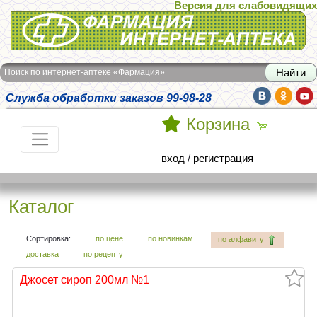
Версия для слабовидящих
Интернет-аптека Фармация
Поиск по интернет-аптеке «Фармация»
Служба обработки заказов 99-98-28
Корзина
вход
/
регистрация
Каталог
Сортировка:
по цене
по новинкам
по алфавиту
доставка
по рецепту
Джосет сироп 200мл №1