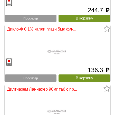
244.7
руб
Просмотр
Дикло-Ф 0,1% капли глазн 5мл фл-...
136.3
руб
Просмотр
Дилтиазем Ланнахер 90мг таб с пр...