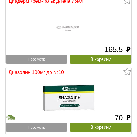
Диадерм крем-тальк д/тела 75мл
165.5
руб
Просмотр
Диазолин 100мг др №10
70
руб
Просмотр