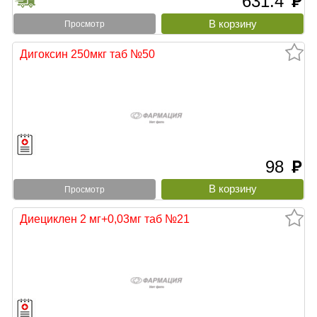
631.4
руб
Просмотр
Дигоксин 250мкг таб №50
98
руб
Просмотр
Диециклен 2 мг+0,03мг таб №21