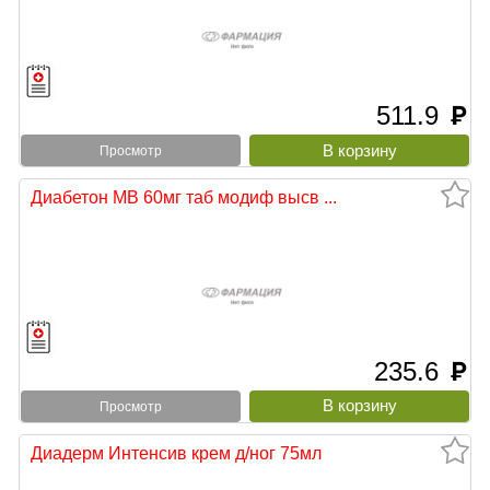
511.9
руб
Просмотр
Диабетон МВ 60мг таб модиф высв ...
235.6
руб
Просмотр
Диадерм Интенсив крем д/ног 75мл