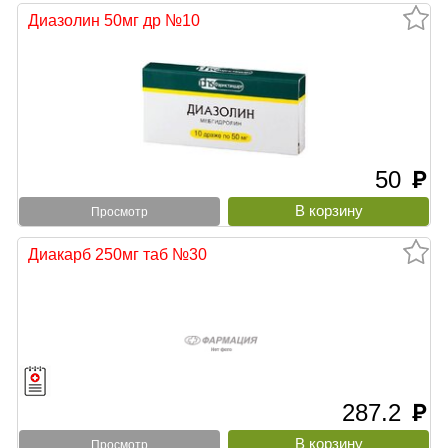
Диазолин 50мг др №10
50
руб
Просмотр
Диакарб 250мг таб №30
287.2
руб
Просмотр