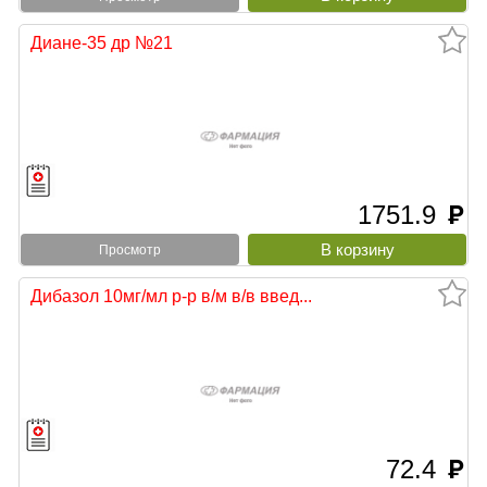
Диане-35 др №21
1751.9
руб
Просмотр
Дибазол 10мг/мл р-р в/м в/в введ...
72.4
руб