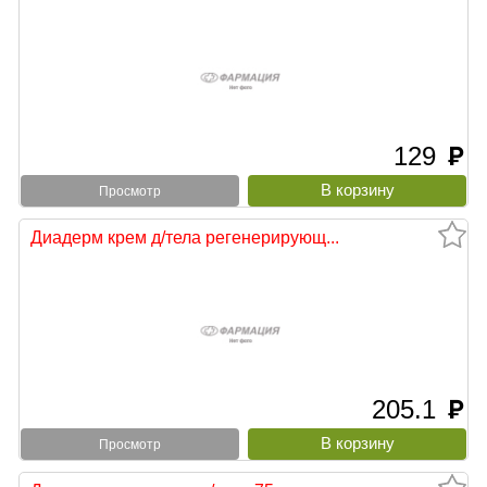
129
руб
Просмотр
Диадерм крем д/тела регенерирующ...
205.1
руб
Просмотр