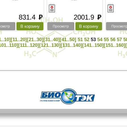
831.4
2001.9
руб
руб
смотр
Просмотр
Просмот
1..10]
[11..20]
[21..30]
[31..40]
[41..50]
51
52
53
54
55
56
57
5
101..110]
[111..120]
[121..130]
[131..140]
[141..150]
[151..160]