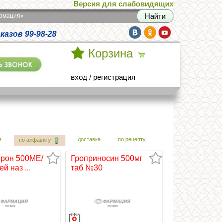
Версия для слабовидящих
армация»
азов 99-98-28
Корзина
вход
/
регистрация
м
доставка
по рецепту
по алфавиту
рон 500МЕ/
Гроприносин 500мг
й наз ...
таб №30