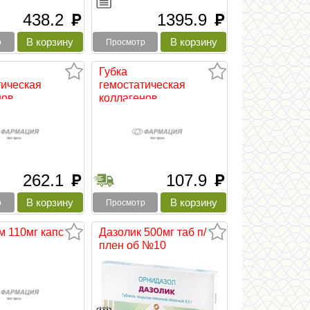
438.2
1395.9
руб
руб
р
Просмотр
Губка
тическая
гемостатическая
ов...
коллагенов...
262.1
107.9
руб
руб
р
Просмотр
м 110мг капс
Дазолик 500мг таб п/
плен об №10