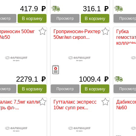
417.9
316.1
руб
руб
смотр
Просмотр
Просмот
приносин 500мг
Гроприносин-Рихтер
Губка
 №50
50мг/мл сироп...
гемоста
коллаген
2279.1
1009.4
руб
руб
смотр
Просмотр
Просмот
алакс 7,5мг капли
Гутталакс экспресс
Дабиксо
рь фл-...
10мг супп рек...
№60