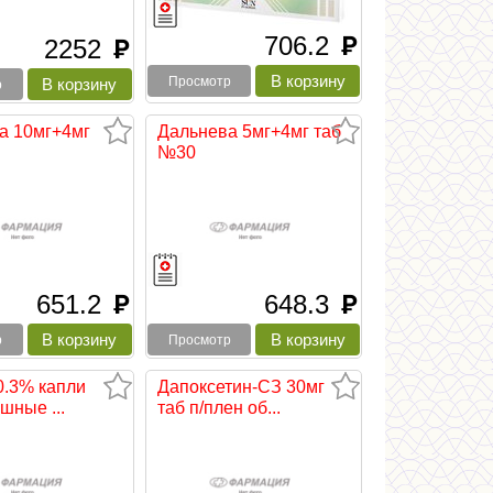
706.2
руб
2252
руб
Просмотр
р
а 10мг+4мг
Дальнева 5мг+4мг таб
№30
651.2
648.3
руб
руб
р
Просмотр
0.3% капли
Дапоксетин-СЗ 30мг
ушные ...
таб п/плен об...