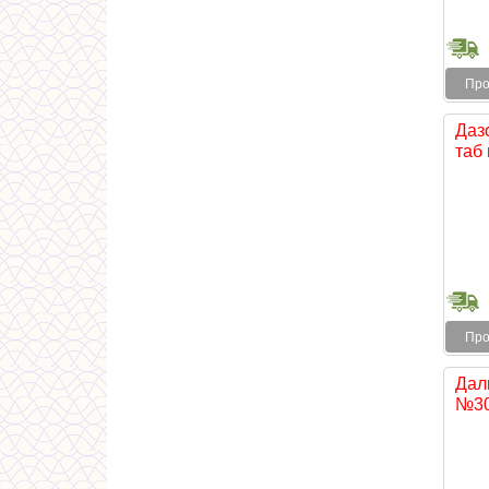
Про
Даз
таб
Про
Дал
№3