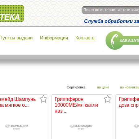
Поиск по интернет-аптеке «Ф
Служба обработки зак
Пункты выдачи
Информация
Контакты
Сортировка:
по цене
по новинка
нмейд Шампунь
Гриппферон
Гриппфе
ua мягкое о...
10000МЕ/мл капли
доза спре
наз ...