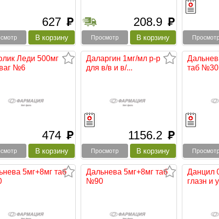
627
208.9
руб
руб
смотр
Просмотр
Просмот
олик Леди 500мг
Даларгин 1мг/мл р-р
Дальнев
 ваг №6
для в/в и в/...
таб №30
474
1156.2
руб
руб
смотр
Просмотр
Просмот
ьнева 5мг+8мг таб
Дальнева 5мг+8мг таб
Данцил 
0
№90
глазн и 