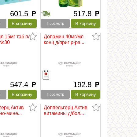
601.5
517.8
руб
руб
р
Просмотр
 15мг таб п/
Допамин 40мг/мл
 №30
конц д/приг р-ра...
547.4
192.8
руб
руб
р
Просмотр
герц Актив
Доппельгерц Актив
о-мине...
витамины д/бол...