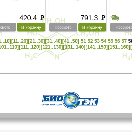
420.4
791.3
руб
руб
смотр
Просмотр
Просмот
1..10]
[11..20]
[21..30]
[31..40]
[41..50]
51
52
53
54
55
56
57
5
101..110]
[111..120]
[121..130]
[131..140]
[141..150]
[151..160]