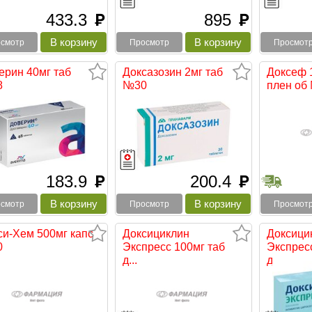
433.3
895
руб
руб
смотр
Просмотр
Просмот
ерин 40мг таб
Доксазозин 2мг таб
Доксеф 1
8
№30
плен об
183.9
200.4
руб
руб
смотр
Просмотр
Просмот
си-Хем 500мг капс
Доксициклин
Доксици
0
Экспресс 100мг таб
Экспрес
д...
д...