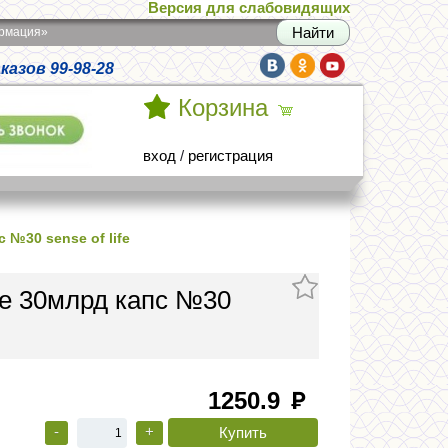
Версия для слабовидящих
армация»
азов 99-98-28
Корзина
вход
/
регистрация
№30 sense of life
е 30млрд капс №30
1250.9
руб
-
+