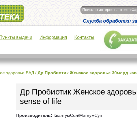
Поиск по интернет-аптеке «Ф
Служба обработки зак
Пункты выдачи
Информация
Контакты
ое здоровье БАД
/
Др Пробиотик Женское здоровье 30млрд капс 
Др Пробиотик Женское здоровь
sense of life
Производитель:
КвантумСол/МагнумСуп