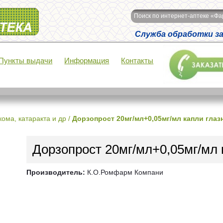
Поиск по интернет-аптеке «Ф
Служба обработки зак
Пункты выдачи
Информация
Контакты
кома, катаракта и др
/
Дорзопрост 20мг/мл+0,05мг/мл капли глаз
Дорзопрост 20мг/мл+0,05мг/мл 
Производитель:
К.О.Ромфарм Компани