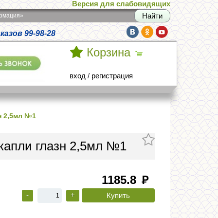
Версия для слабовидящих
армация»
азов 99-98-28
Корзина
вход
/
регистрация
н 2,5мл №1
капли глазн 2,5мл №1
1185.8
руб
-
+