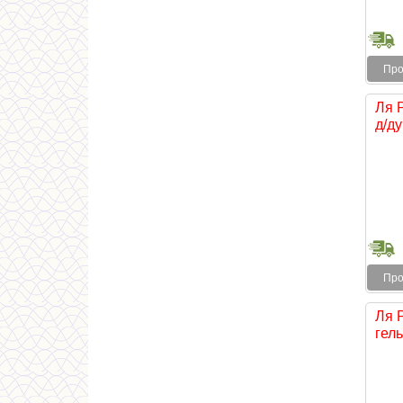
Про
Ля 
д/ду
Про
Ля 
гель