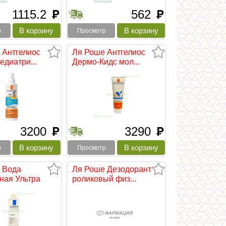
1115.2
562
руб
руб
р
Просмотр
 Антгелиос
Ля Роше Антгелиос
едиатри...
Дермо-Кидс мол...
3200
3290
руб
руб
р
Просмотр
 Вода
Ля Роше Дезодорант
ная Ультра
роликовый физ...