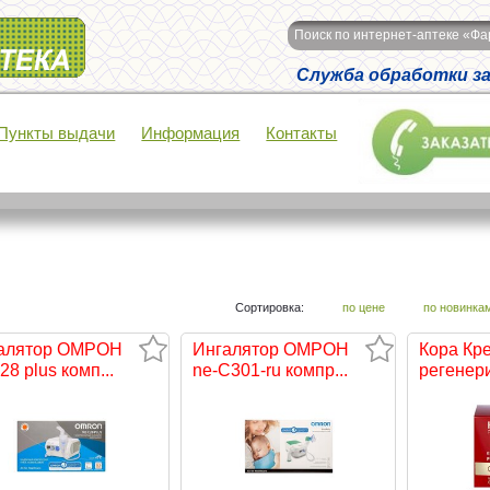
Поиск по интернет-аптеке «Ф
Служба обработки зак
Пункты выдачи
Информация
Контакты
Сортировка:
по цене
по новинка
алятор ОМРОН
Ингалятор ОМРОН
Кора Кр
28 plus комп...
ne-С301-ru компр...
регенери