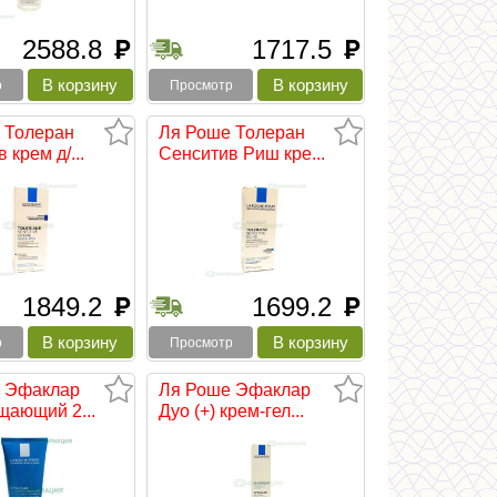
2588.8
1717.5
руб
руб
р
Просмотр
 Толеран
Ля Роше Толеран
 крем д/...
Сенситив Риш кре...
1849.2
1699.2
руб
руб
р
Просмотр
 Эфаклар
Ля Роше Эфаклар
щающий 2...
Дуо (+) крем-гел...