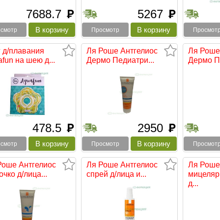
7688.7
5267
руб
руб
смотр
Просмотр
Просмот
г д/плавания
Ля Роше Антгелиос
Ля Роше
fun на шею д...
Дермо Педиатри...
Дермо П
478.5
2950
руб
руб
смотр
Просмотр
Просмот
Роше Антгелиос
Ля Роше Антгелиос
Ля Роше
чко д/лица...
спрей д/лица и...
мицеляр
д...