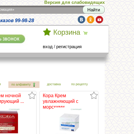
Версия для слабовидящих
армация»
азов 99-98-28
Корзина
вход
/
регистрация
м
доставка
по рецепту
по алфавиту
ем ночной
Кора Крем
рующий ...
увлажняющий с
морскими...