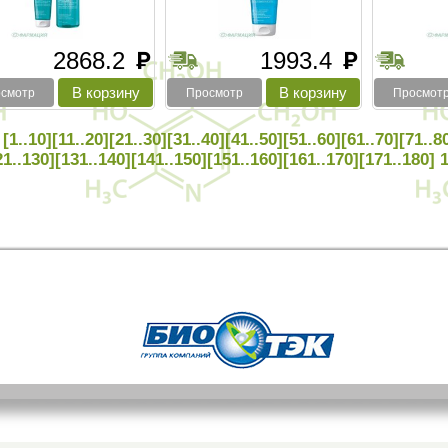
2868.2
1993.4
руб
руб
смотр
Просмотр
Просмот
[1..10]
[11..20]
[21..30]
[31..40]
[41..50]
[51..60]
[61..70]
[71..8
21..130]
[131..140]
[141..150]
[151..160]
[161..170]
[171..180]