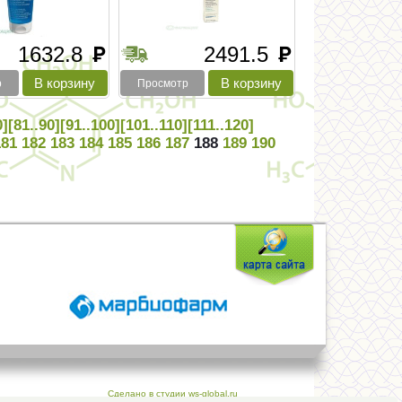
1632.8
2491.5
руб
руб
р
Просмотр
0]
[81..90]
[91..100]
[101..110]
[111..120]
181
182
183
184
185
186
187
188
189
190
Сделано в студии ws-global.ru