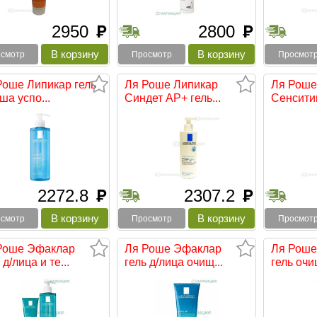
2950
2800
руб
руб
смотр
Просмотр
Просмот
Роше Липикар гель
Ля Роше Липикар
Ля Роше
ша успо...
Синдет АР+ гель...
Сенситив
2272.8
2307.2
руб
руб
смотр
Просмотр
Просмот
Роше Эфаклар
Ля Роше Эфаклар
Ля Роше
 д/лица и те...
гель д/лица очищ...
гель очи