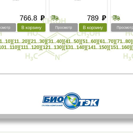
766.8
789
руб
руб
смотр
Просмотр
Просмот
1..10]
[11..20]
[21..30]
[31..40]
[41..50]
[51..60]
[61..70]
[71..80]
101..110]
[111..120]
[121..130]
[131..140]
[141..150]
[151..160]