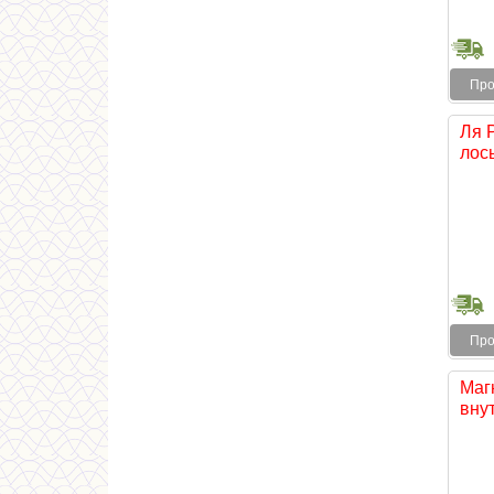
Про
Ля 
лось
Про
Магн
внут