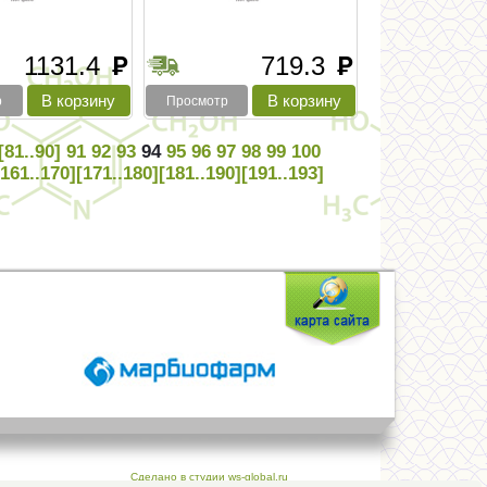
1131.4
719.3
руб
руб
р
Просмотр
[81..90]
91
92
93
94
95
96
97
98
99
100
[161..170]
[171..180]
[181..190]
[191..193]
Сделано в студии ws-global.ru