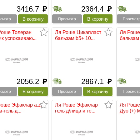
3416.7
2364.4
руб
руб
смотр
Просмотр
Просмот
Роше Толеран
Ля Роше Цикапласт
Ля Роше
к успокаиваю...
бальзам b5+ 10...
бальзам 
2056.2
2867.1
руб
руб
смотр
Просмотр
Просмот
роше Эфаклар a.z.
Ля Роше Эфаклар
Ля Роше
-гель д...
гель д/лица и те...
Дуо (+) М