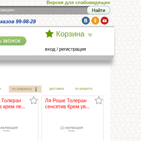
Версия для слабовидящих
армация»
азов 99-98-28
Корзина
вход
/
регистрация
м
доставка
по рецепту
по алфавиту
 Толеран
Ля Роше Толеран
 крем ле...
сенсетив Крем ув...