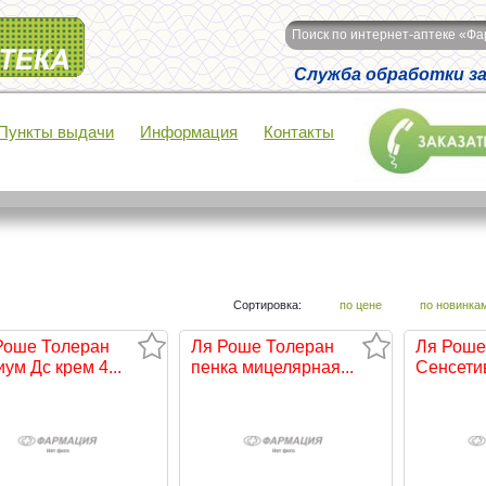
Поиск по интернет-аптеке «Ф
Служба обработки зак
Пункты выдачи
Информация
Контакты
Сортировка:
по цене
по новинка
Роше Толеран
Ля Роше Толеран
Ля Роше
ум Дс крем 4...
пенка мицелярная...
Сенсетив