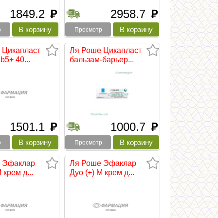
1849.2
2958.7
руб
руб
р
Просмотр
 Цикапласт
Ля Роше Цикапласт
b5+ 40...
бальзам-барьер...
1501.1
1000.7
руб
руб
р
Просмотр
 Эфаклар
Ля Роше Эфаклар
 крем д...
Дуо (+) М крем д...