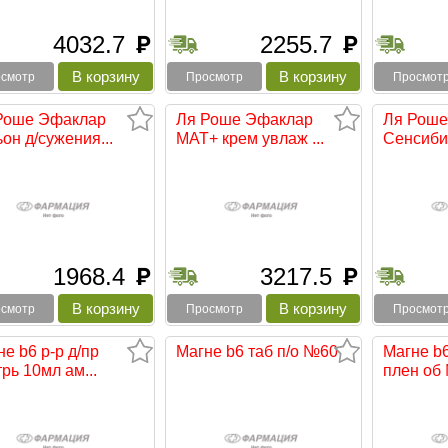
4032.7
2255.7
руб
руб
смотр
Просмотр
Просмот
Роше Эфаклар
Ля Роше Эфаклар
Ля Роше
он д/сужения...
МАТ+ крем увлаж ...
Сенсибио
1968.4
3217.5
руб
руб
смотр
Просмотр
Просмот
е b6 р-р д/пр
Магне b6 таб п/о №60
Магне b6
рь 10мл ам...
плен об