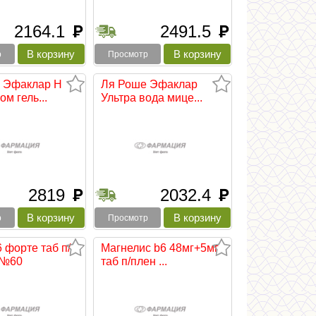
2164.1
2491.5
руб
руб
р
Просмотр
 Эфаклар Н
Ля Роше Эфаклар
м гель...
Ультра вода мице...
2819
2032.4
руб
руб
р
Просмотр
 форте таб п/
Магнелис b6 48мг+5мг
 №60
таб п/плен ...