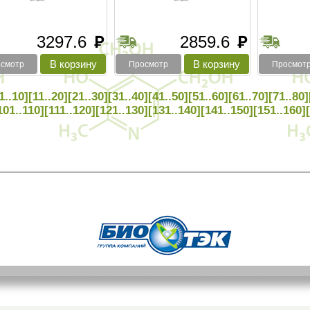
3297.6
2859.6
руб
руб
смотр
Просмотр
Просмот
1..10]
[11..20]
[21..30]
[31..40]
[41..50]
[51..60]
[61..70]
[71..80]
101..110]
[111..120]
[121..130]
[131..140]
[141..150]
[151..160]