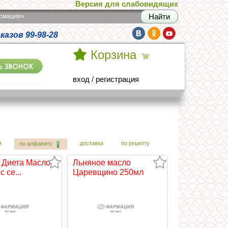
Версия для слабовидящих
армация»
азов 99-98-28
Корзина
вход
/
регистрация
м
доставка
по рецепту
по алфавиту
 Диета Масло
Льняное масло
 се...
Царевщино 250мл