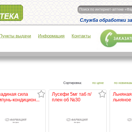
Поиск по интернет-аптеке «Ф
Служба обработки зак
Пункты выдачи
Информация
Контакты
Сортировка:
по цене
по новинка
адиная сила
Лусефи 5мг таб п/
Льняная
пунь-кондицион...
плен об №30
льняное с