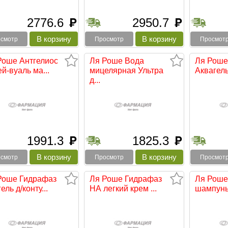
2776.6
2950.7
руб
руб
смотр
Просмотр
Просмот
Роше Антгелиос
Ля Роше Вода
Ля Роше
й-вуаль ма...
мицелярная Ультра
Аквагель 
д...
1991.3
1825.3
руб
руб
смотр
Просмотр
Просмот
Роше Гидрафаз
Ля Роше Гидрафаз
Ля Роше
ель д/конту...
НА легкий крем ...
шампунь 