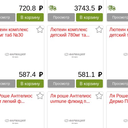
720.8
3743.5
руб
руб
смотр
Просмотр
Просмот
еин комплекс
Лютеин комплекс
Лютеин 
мг таб №30
детский 780мг та...
детский т
587.4
581.1
руб
руб
смотр
Просмотр
Просмот
Роше Антгелиос
Ля роше Антгелиос
Ля Роше
r легкий ф...
uvmune флюид п...
Дермо П