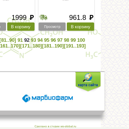
1999
961.8
руб
руб
р
Просмотр
[81..90]
91
92
93
94
95
96
97
98
99
100
[161..170]
[171..180]
[181..190]
[191..193]
Сделано в студии ws-global.ru