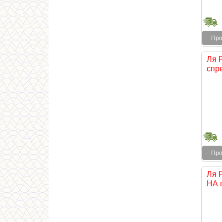
Про
Ля 
спре
Про
Ля 
НА г