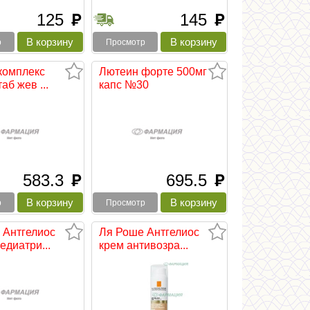
125
145
руб
руб
р
Просмотр
комплекс
Лютеин форте 500мг
аб жев ...
капс №30
583.3
695.5
руб
руб
р
Просмотр
 Антгелиос
Ля Роше Антгелиос
едиатри...
крем антивозра...