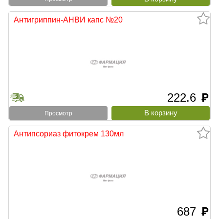
Антигриппин-АНВИ капс №20
222.6
руб
Просмотр
Антипсориаз фитокрем 130мл
687
руб