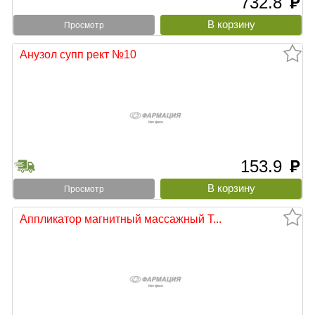
732.8
руб
Просмотр
Анузол супп рект №10
153.9
руб
Просмотр
Аппликатор магнитный массажный Т...