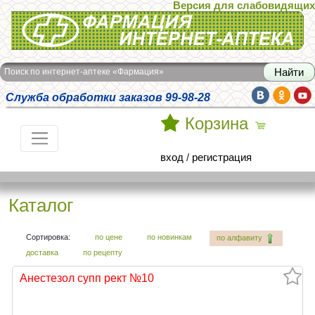
Версия для слабовидящих
Интернет-аптека Фармация
Поиск по интернет-аптеке «Фармация»
Служба обработки заказов 99-98-28
Корзина
вход
/
регистрация
Каталог
Сортировка:
по цене
по новинкам
по алфавиту
доставка
по рецепту
Анестезол супп рект №10