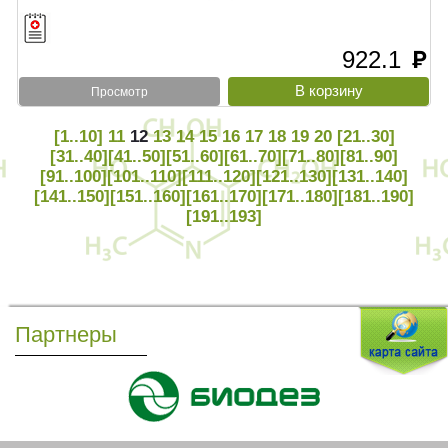
922.1
руб
Просмотр
[1..10]
11
12
13
14
15
16
17
18
19
20
[21..30]
[31..40]
[41..50]
[51..60]
[61..70]
[71..80]
[81..90]
[91..100]
[101..110]
[111..120]
[121..130]
[131..140]
[141..150]
[151..160]
[161..170]
[171..180]
[181..190]
[191..193]
Партнеры