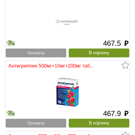
467.5
руб
Просмотр
Антигриппин 500мг+10мг+200мг таб...
467.9
руб
Просмотр