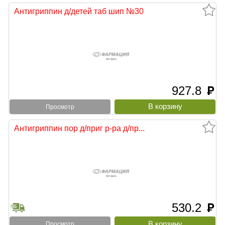
Антигриппин д/детей таб шип №30
927.8
руб
Просмотр
Антигриппин пор д/приг р-ра д/пр...
530.2
руб
Просмотр