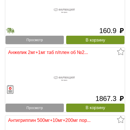
160.9
руб
Просмотр
Анжелик 2мг+1мг таб п/плен об №2...
1867.3
руб
Просмотр
Антигриппин 500мг+10мг+200мг пор...