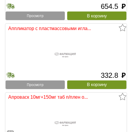
654.5
руб
Просмотр
Аппликатор с пластмассовыми игла...
332.8
руб
Просмотр
Апроваск 10мг+150мг таб п/плен о...