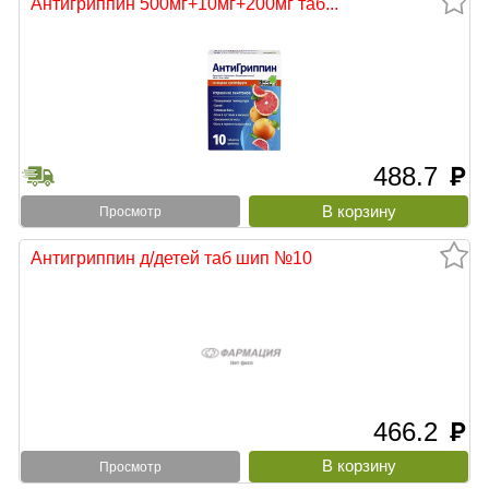
Антигриппин 500мг+10мг+200мг таб...
488.7
руб
Просмотр
Антигриппин д/детей таб шип №10
466.2
руб
Просмотр