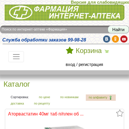
Версия для слабовидящих
Интернет-аптека Фармация
Поиск по интернет-аптеке «Фармация»
Служба обработки заказов 99-98-28
Корзина
вход
/
регистрация
Каталог
Сортировка:
по цене
по новинкам
по алфавиту
доставка
по рецепту
Аторвастатин 40мг таб п/плен об ...