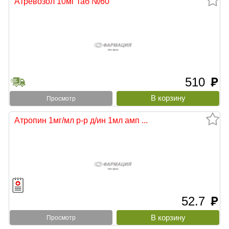
Атревозол 10мг таб №60
510
руб
Просмотр
Атропин 1мг/мл р-р д/ин 1мл амп ...
52.7
руб
Просмотр