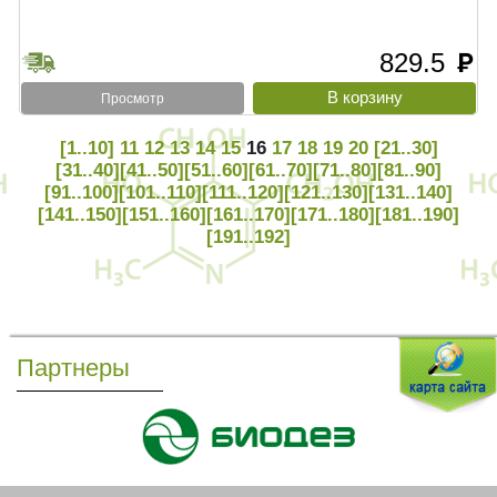
829.5
руб
Просмотр
[1..10]
11
12
13
14
15
16
17
18
19
20
[21..30]
[31..40]
[41..50]
[51..60]
[61..70]
[71..80]
[81..90]
[91..100]
[101..110]
[111..120]
[121..130]
[131..140]
[141..150]
[151..160]
[161..170]
[171..180]
[181..190]
[191..192]
Партнеры