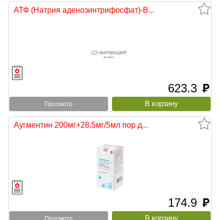
АТФ (Натрия аденозинтрифосфат)-В...
623.3
руб
Просмотр
Аугментин 200мг+28,5мг/5мл пор д...
174.9
руб
Просмотр