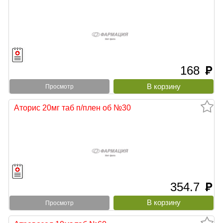
168
руб
Просмотр
Аторис 20мг таб п/плен об №30
354.7
руб
Просмотр