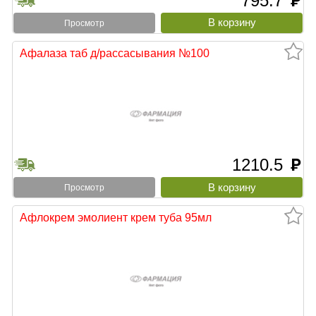
795.7
руб
Просмотр
Афалаза таб д/рассасывания №100
1210.5
руб
Просмотр
Афлокрем эмолиент крем туба 95мл