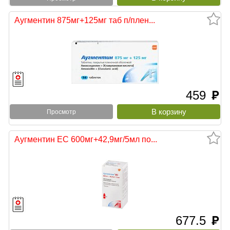
Аугментин 875мг+125мг таб п/плен...
459
руб
Просмотр
Аугментин ЕС 600мг+42,9мг/5мл по...
677.5
руб