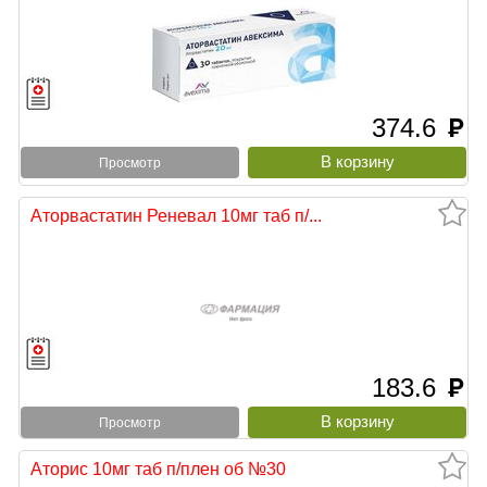
374.6
руб
Просмотр
Аторвастатин Реневал 10мг таб п/...
183.6
руб
Просмотр
Аторис 10мг таб п/плен об №30