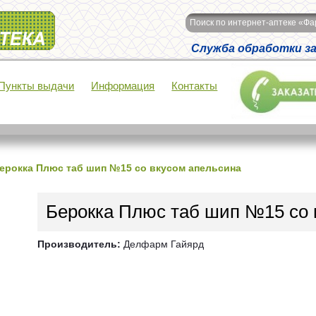
Поиск по интернет-аптеке «Ф
Служба обработки зак
Пункты выдачи
Информация
Контакты
ерокка Плюс таб шип №15 со вкусом апельсина
Берокка Плюс таб шип №15 со 
Производитель:
Делфарм Гайярд