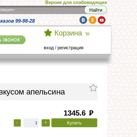
Версия для слабовидящих
армация»
азов 99-98-28
Корзина
вход
/
регистрация
вкусом апельсина
1345.6
руб
-
+