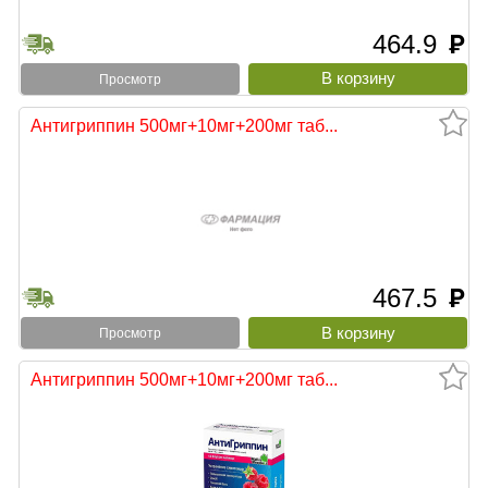
464.9
руб
Просмотр
Антигриппин 500мг+10мг+200мг таб...
467.5
руб
Просмотр
Антигриппин 500мг+10мг+200мг таб...