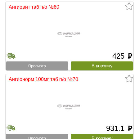
Ангиовит таб п/о №60
425
руб
Просмотр
Ангионорм 100мг таб п/о №70
931.1
руб
Просмотр