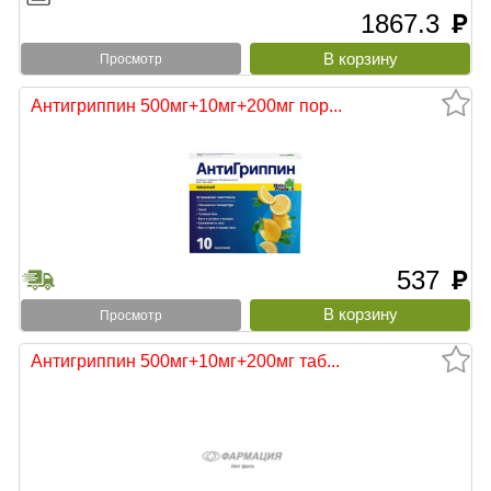
1867.3
руб
Просмотр
Антигриппин 500мг+10мг+200мг пор...
537
руб
Просмотр
Антигриппин 500мг+10мг+200мг таб...