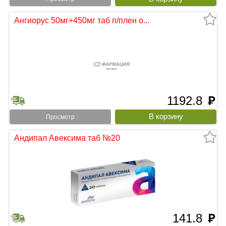
Ангиорус 50мг+450мг таб п/плен о...
1192.8
руб
Просмотр
Андипал Авексима таб №20
141.8
руб