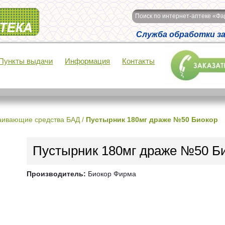
Поиск по интернет-аптеке «Ф
Служба обработки зак
Пункты выдачи
Информация
Контакты
аивающие средства БАД
/
Пустырник 180мг драже №50 Биокор
Пустырник 180мг драже №50 Б
Производитель:
Биокор Фирма