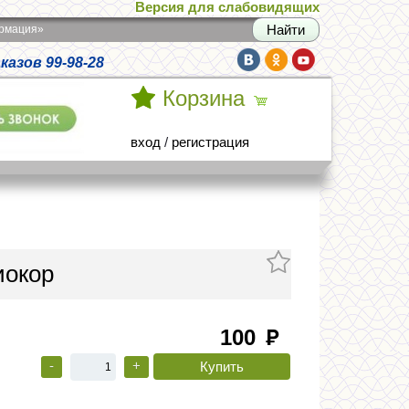
Версия для слабовидящих
армация»
азов 99-98-28
Корзина
вход
/
регистрация
иокор
100
руб
-
+