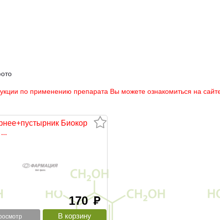
фото
рукции по применению препарата Вы можете ознакомиться на сайте
рнее+пустырник Биокор
...
170
руб
росмотр