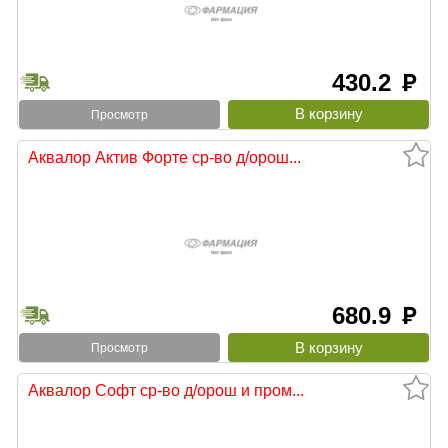
430.2
руб
Просмотр
Аквалор Актив Форте ср-во д/орош...
680.9
руб
Просмотр
Аквалор Софт ср-во д/орош и пром...